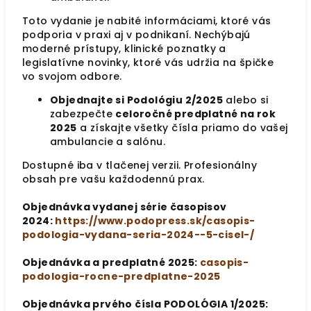
Toto vydanie je nabité informáciami, ktoré vás
podporia v praxi aj v podnikaní. Nechýbajú
moderné prístupy, klinické poznatky a
legislatívne novinky, ktoré vás udržia na špičke
vo svojom odbore.
Objednajte si Podológiu 2/2025
alebo si
zabezpečte
celoročné predplatné na rok
2025
a získajte všetky čísla priamo do vašej
ambulancie a salónu.
Dostupné iba v tlačenej verzii. Profesionálny
obsah pre vašu každodennú prax.
Objednávka vydanej série časopisov
2024:
https://www.podopress.sk/casopis-
podologia-vydana-seria-2024--5-cisel-/
Objednávka a predplatné 2025:
casopis-
podologia-rocne-predplatne-2025
Objednávka prvého čísla PODOLÓGIA 1/2025: