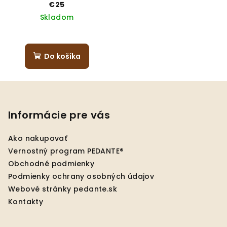
€25
Skladom
Do košíka
Z
á
p
Informácie pre vás
ä
Ako nakupovať
t
Vernostný program PEDANTE®
i
Obchodné podmienky
e
Podmienky ochrany osobných údajov
Webové stránky pedante.sk
Kontakty