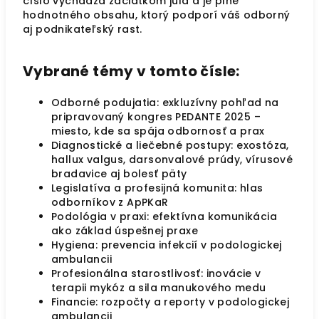
číslo vychádza začiatkom júla a je plné
hodnotného obsahu, ktorý podporí váš odborný
aj podnikateľský rast.
Vybrané témy v tomto čísle:
Odborné podujatia: exkluzívny pohľad na
pripravovaný kongres PEDANTE 2025 –
miesto, kde sa spája odbornosť a prax
Diagnostické a liečebné postupy: exostóza,
hallux valgus, darsonvalové prúdy, vírusové
bradavice aj bolesť päty
Legislatíva a profesijná komunita: hlas
odborníkov z ApPKaR
Podológia v praxi: efektívna komunikácia
ako základ úspešnej praxe
Hygiena: prevencia infekcií v podologickej
ambulancii
Profesionálna starostlivosť: inovácie v
terapii mykóz a sila manukového medu
Financie: rozpočty a reporty v podologickej
ambulancii