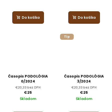
Do košíka
Do košíka
Tip
Časopis PODOLÓGIA
Časopis PODOLÓGIA
0/2024
3/2024
€20,33 bez DPH
€20,33 bez DPH
€25
€25
Skladom
Skladom
Priemerné
hodnotenie