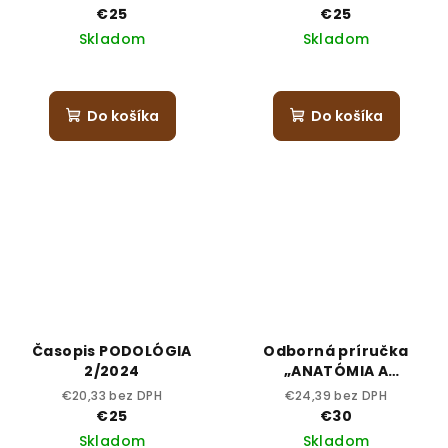
€25
€25
Skladom
Skladom
Do košíka
Do košíka
Časopis PODOLÓGIA
Odborná príručka
2/2024
„ANATÓMIA A
FYZIOLÓGIA
€20,33 bez DPH
€24,39 bez DPH
NECHTOVÉHO APARÁTU“
€25
€30
Skladom
Skladom