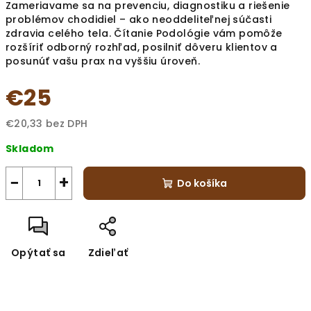
Zameriavame sa na prevenciu, diagnostiku a riešenie
problémov chodidiel – ako neoddeliteľnej súčasti
zdravia celého tela. Čítanie Podológie vám pomôže
rozšíriť odborný rozhľad, posilniť dôveru klientov a
posunúť vašu prax na vyššiu úroveň.
€25
€20,33 bez DPH
Jednotková
Skladom
cena:
−
+
Do košíka
Opýtať sa
Zdieľať