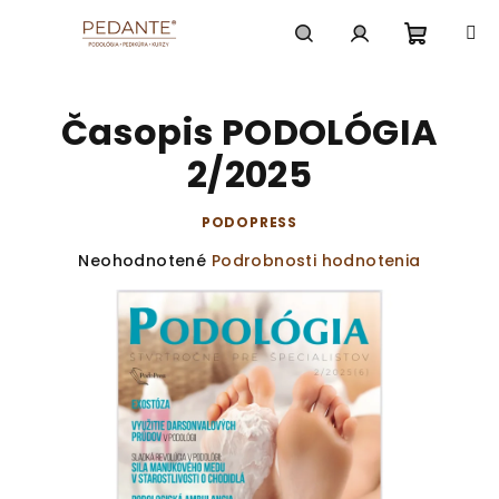
Prejsť
na
obsah
Nákup
Hľadať
Prihlásenie
Časopis PODOLÓGIA
košík
2/2025
PODOPRESS
Priemerné
Neohodnotené
Podrobnosti hodnotenia
hodnotenie
produktu
je
0,0
z
5
hviezdičiek.