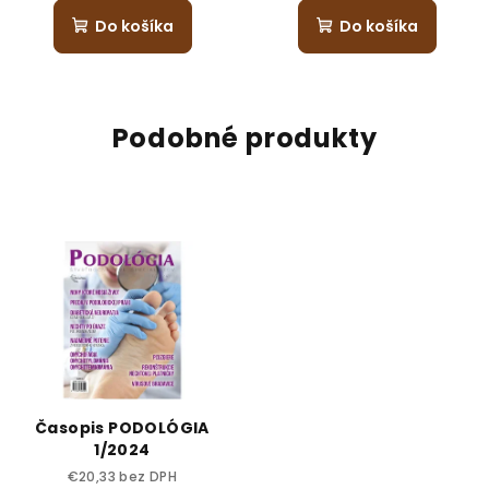
produktu
Do košíka
Do košíka
je
3,5
z
5
hviezdičiek.
Podobné produkty
Časopis PODOLÓGIA
1/2024
€20,33 bez DPH