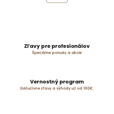
á
o
d
v
a
a
n
c
i
i
e
e
p
r
Zľavy pre profesionálov
v
Špeciálne ponuky a akcie
k
y
v
ý
p
Vernostný program
i
s
Exkluzívne zľavy a výhody už od 100€.
u