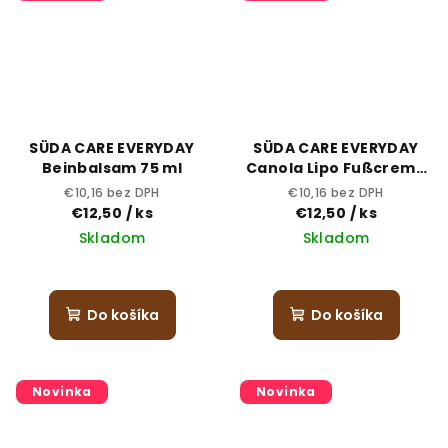
SÜDA CARE EVERYDAY
SÜDA CARE EVERYDAY
Beinbalsam 75 ml
Canola Lipo Fußcreme
75 ml
€10,16 bez DPH
€10,16 bez DPH
€12,50
/ ks
€12,50
/ ks
Skladom
Skladom
Do košíka
Do košíka
Novinka
Novinka