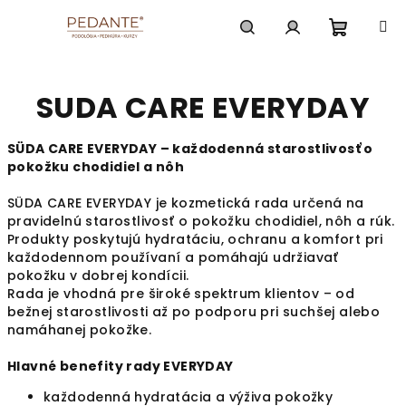
Prejsť
na
obsah
Nákup
Hľadať
Prihlásenie
SUDA CARE EVERYDAY
košík
SÜDA CARE EVERYDAY – každodenná starostlivosť o
pokožku chodidiel a nôh
SÜDA CARE EVERYDAY je kozmetická rada určená na
pravidelnú starostlivosť o pokožku chodidiel, nôh a rúk.
Produkty poskytujú hydratáciu, ochranu a komfort pri
každodennom používaní a pomáhajú udržiavať
pokožku v dobrej kondícii.
Rada je vhodná pre široké spektrum klientov – od
bežnej starostlivosti až po podporu pri suchšej alebo
namáhanej pokožke.
Hlavné benefity rady EVERYDAY
každodenná hydratácia a výživa pokožky