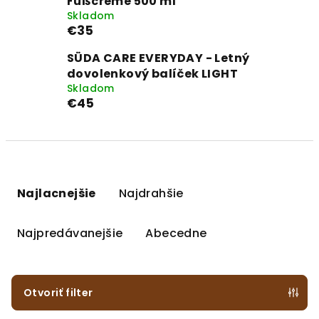
Fußcreme 500 ml
Skladom
€35
SÜDA CARE EVERYDAY - Letný
dovolenkový balíček LIGHT
Skladom
€45
R
a
Najlacnejšie
Najdrahšie
d
e
Najpredávanejšie
Abecedne
n
i
e
Otvoriť filter
p