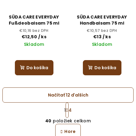
SÜDA CARE EVERYDAY
SÜDA CARE EVERYDAY
Fußdeobalsam 75 ml
Handbalsam 75 ml
€10,16 bez DPH
€10,57 bez DPH
€12,50
/ ks
€13
/ ks
Skladom
Skladom
Do košíka
Do košíka
Načítať 12 ďalších
S
t
1
4
O
r
40
položiek celkom
á
v
n
l
Hore
k