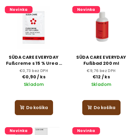
V
r
Novinka
Novinka
ý
o
p
d
i
u
s
k
p
t
r
o
SÜDA CARE EVERYDAY
SÜDA CARE EVERYDAY
o
v
Fußcreme s 15 % Urea -
Fußbad 200 ml
5 ml vzorka
d
€0,73 bez DPH
€9,76 bez DPH
€0,90
/ ks
€12
/ ks
u
Skladom
Skladom
k
t
o
Do košíka
Do košíka
v
Novinka
Novinka