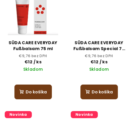
SÜDA CARE EVERYDAY
SÜDA CARE EVERYDAY
Fußbalsam 75 ml
Fußbalsam Special 75
ml
€9,76 bez DPH
€9,76 bez DPH
€12
/ ks
€12
/ ks
Skladom
Skladom
Do košíka
Do košíka
Novinka
Novinka