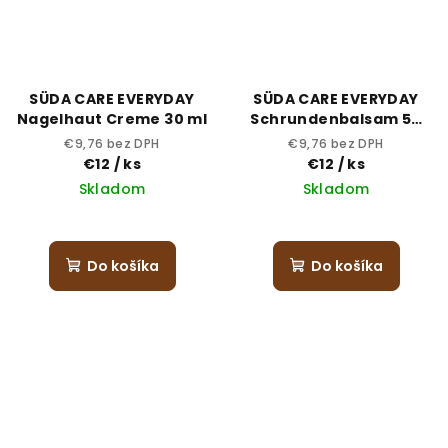
SÜDA CARE EVERYDAY
SÜDA CARE EVERYDAY
Nagelhaut Creme 30 ml
Schrundenbalsam 50
ml
€9,76 bez DPH
€9,76 bez DPH
€12
/ ks
€12
/ ks
Skladom
Skladom
Do košíka
Do košíka