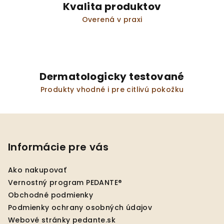
Kvalita produktov
Overená v praxi
Dermatologicky testované
Produkty vhodné i pre citlivú pokožku
Z
á
p
Informácie pre vás
ä
Ako nakupovať
t
Vernostný program PEDANTE®
i
Obchodné podmienky
e
Podmienky ochrany osobných údajov
Webové stránky pedante.sk