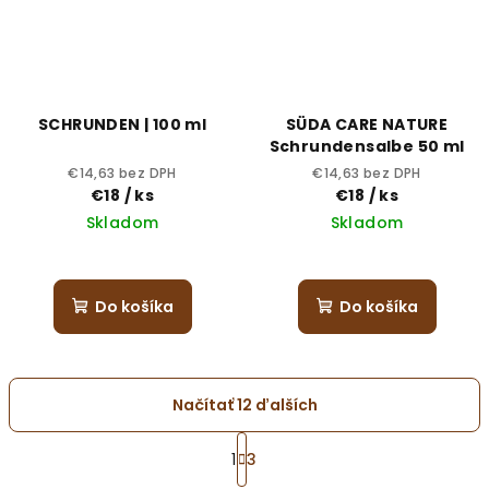
SCHRUNDEN | 100 ml
SÜDA CARE NATURE
Schrundensalbe 50 ml
€14,63 bez DPH
€14,63 bez DPH
€18
/ ks
€18
/ ks
Skladom
Skladom
Do košíka
Do košíka
Načítať 12 ďalších
S
t
1
3
O
r