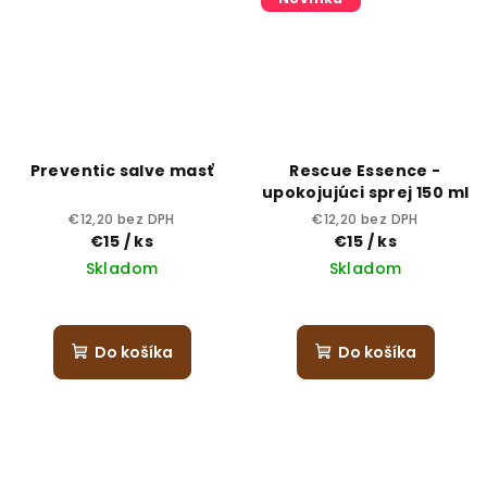
Preventic salve masť
Rescue Essence -
upokojujúci sprej 150 ml
€12,20 bez DPH
€12,20 bez DPH
€15
/ ks
€15
/ ks
Skladom
Skladom
Priemerné
hodnotenie
produktu
Do košíka
Do košíka
je
5,0
z
5
hviezdičiek.