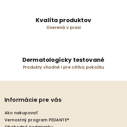
Kvalita produktov
Overená v praxi
Dermatologicky testované
Produkty vhodné i pre citlivú pokožku
Z
á
p
Informácie pre vás
ä
Ako nakupovať
t
Vernostný program PEDANTE®
i