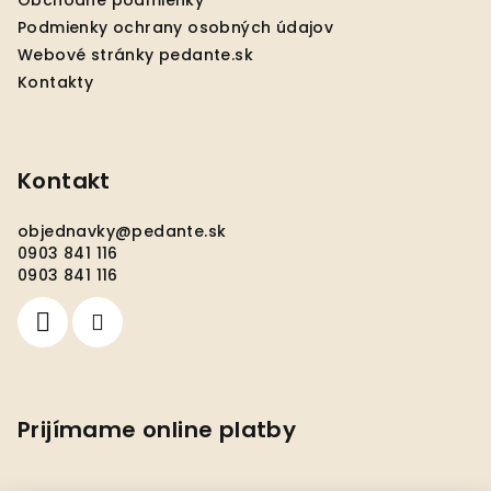
Obchodné podmienky
e
Podmienky ochrany osobných údajov
Webové stránky pedante.sk
Kontakty
Kontakt
objednavky
@
pedante.sk
0903 841 116
0903 841 116
Prijímame online platby