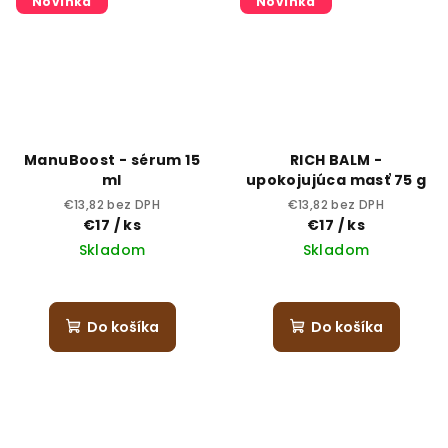
Novinka
Novinka
ManuBoost - sérum 15
RICH BALM -
ml
upokojujúca masť 75 g
€13,82 bez DPH
€13,82 bez DPH
€17
/ ks
€17
/ ks
Skladom
Skladom
Priemerné
hodnotenie
produktu
Do košíka
Do košíka
je
5,0
z
5
hviezdičiek.