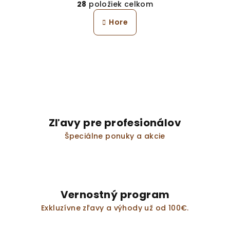
28
položiek celkom
á
v
n
l
Hore
k
á
o
d
v
a
a
n
c
i
i
e
e
p
r
Zľavy pre profesionálov
v
Špeciálne ponuky a akcie
k
y
v
ý
p
Vernostný program
i
s
Exkluzívne zľavy a výhody už od 100€.
u