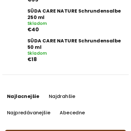
SÜDA CARE NATURE Schrundensalbe
250 ml
Skladom
€40
SÜDA CARE NATURE Schrundensalbe
50 ml
Skladom
€18
R
a
Najlacnejšie
Najdrahšie
d
e
Najpredávanejšie
Abecedne
n
i