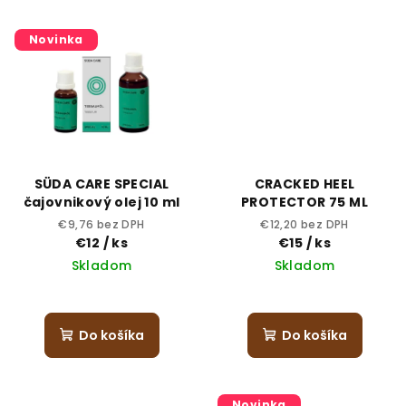
Novinka
SÜDA CARE SPECIAL
CRACKED HEEL
čajovnikový olej 10 ml
PROTECTOR 75 ML
€9,76 bez DPH
€12,20 bez DPH
€12
/ ks
€15
/ ks
Skladom
Skladom
Do košíka
Do košíka
Novinka