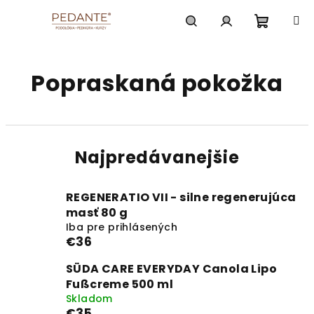
Prejsť
na
obsah
Nákup
Hľadať
Prihlásenie
Popraskaná pokožka
košík
Najpredávanejšie
REGENERATIO VII - silne regenerujúca
masť 80 g
Iba pre prihlásených
€36
SÜDA CARE EVERYDAY Canola Lipo
Fußcreme 500 ml
Skladom
€35