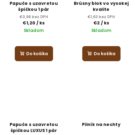
Papuče s uzavretou
Brúsny blok vo vysokej
špičkou 1 pár
kvalite
€0,98 bez DPH
€1,63 bez DPH
€1,20
/ ks
€2
/ ks
Skladom
Skladom
Do košíka
Do košíka
Papuče s uzavretou
Pilník na nechty
špičkou LUXUS 1 pár