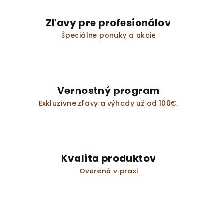
p
r
Zľavy pre profesionálov
v
Špeciálne ponuky a akcie
k
y
v
ý
p
Vernostný program
i
s
Exkluzívne zľavy a výhody už od 100€.
u
Kvalita produktov
Overená v praxi