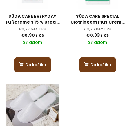
p
t
r
o
SÜDA CARE EVERYDAY
SÜDA CARE SPECIAL
o
v
Fußcreme s 15 % Urea -
Clotrineem Plus Creme
5 ml vzorka
5 ml - vzorka
d
€0,73 bez DPH
€0,76 bez DPH
€0,90
/ ks
€0,93
/ ks
u
Skladom
Skladom
k
t
o
Do košíka
Do košíka
v