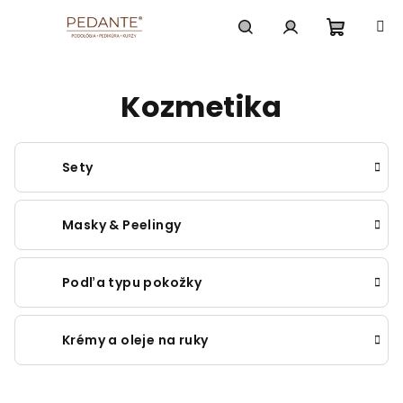
Prejsť
na
obsah
Nákup
Hľadať
Prihlásenie
Kozmetika
košík
Sety
Masky & Peelingy
Podľa typu pokožky
Krémy a oleje na ruky