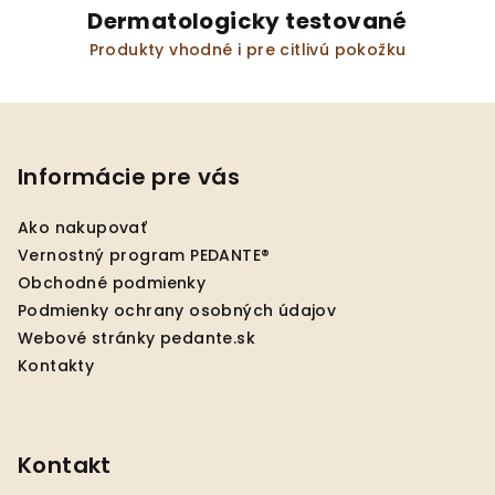
Dermatologicky testované
Produkty vhodné i pre citlivú pokožku
Z
á
p
Informácie pre vás
ä
Ako nakupovať
t
Vernostný program PEDANTE®
i
Obchodné podmienky
e
Podmienky ochrany osobných údajov
Webové stránky pedante.sk
Kontakty
Kontakt