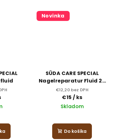
Novinka
PECIAL
SÜDA CARE SPECIAL
fluid
Nagelreparatur Fluid 20
ml
 DPH
€12,20 bez DPH
s
€15
/ ks
m
Skladom
íka
Do košíka