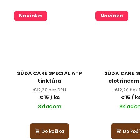
t
o
o
v
Novinka
Novinka
v
SÜDA CARE SPECIAL ATP
SÜDA CARE S
tinktúra
clotrineem 
€12,20 bez DPH
€12,20 bez
€15
/ ks
€15
/ k
Skladom
Sklado
Do košíka
Do koš