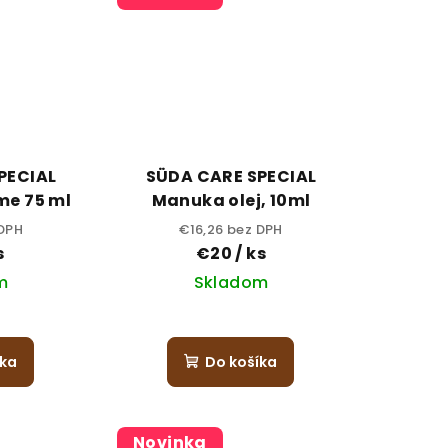
PECIAL
SÜDA CARE SPECIAL
me 75 ml
Manuka olej, 10ml
 DPH
€16,26 bez DPH
s
€20
/ ks
m
Skladom
íka
Do košíka
Novinka