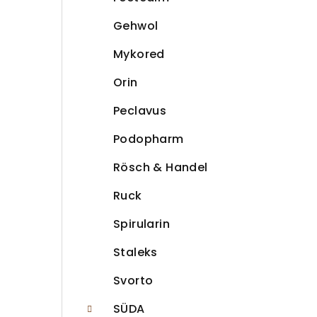
Gehwol
Mykored
Orin
Peclavus
Podopharm
Rösch & Handel
Ruck
Spirularin
Staleks
Svorto
SÜDA