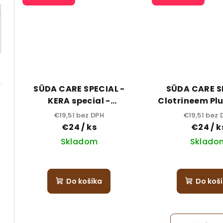
SÜDA CARE SPECIAL -
SÜDA CARE S
KERA special -
Clotrineem Pl
zmäkčovač kože a
50 ml
€19,51 bez DPH
€19,51 bez 
nechtov 500 ml
€24
/ ks
€24
/ k
Skladom
Sklado
Do košíka
Do koš