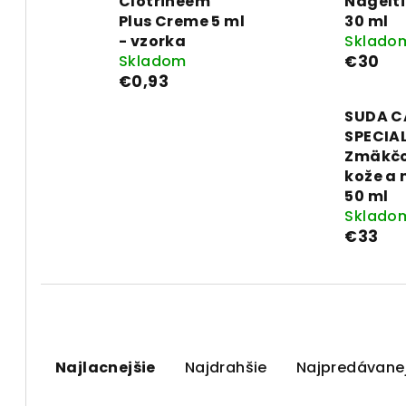
Clotrineem
Nagelti
Plus Creme 5 ml
30 ml
- vzorka
Sklado
Skladom
€30
€0,93
SUDA C
SPECIA
Zmäkč
kože a 
50 ml
Sklado
€33
R
Najlacnejšie
Najdrahšie
Najpredávanej
a