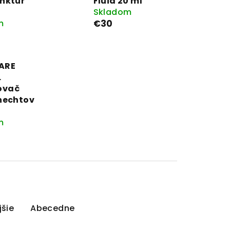
nktur
Fluid 20 ml
Skladom
m
€30
ARE
L
ovač
nechtov
m
šie
Abecedne