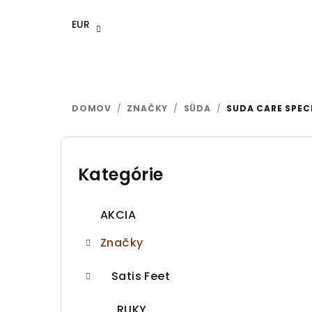
Prejsť
na
EUR
obsah
DOMOV
/
ZNAČKY
/
SÜDA
/
SUDA CARE SPEC
B
o
Kategórie
Preskočiť
kategórie
č
AKCIA
n
Značky
ý
p
Satis Feet
a
RUKY