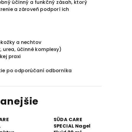
ebný účinný a funkčný zásah, ktorý
renie a zároveň podporí ich
okožky a nechtov
, urea, účinné komplexy)
ej praxi
tie po odporúčaní odborníka
anejšie
ARE
SÜDA CARE
L
SPECIAL Nagel