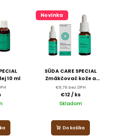
Novinka
PECIAL
SÜDA CARE SPECIAL
ej 10 ml
Zmäkčovač kože a
nechtov 10 ml
DPH
€9,76 bez DPH
s
€12
/ ks
m
Skladom
íka
Do košíka