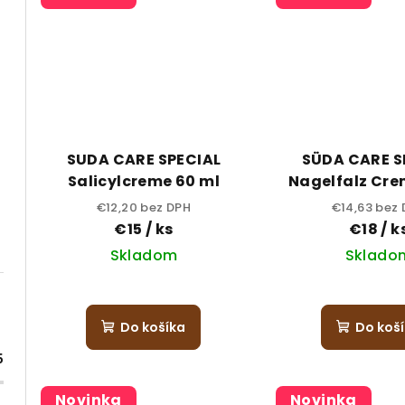
SUDA CARE SPECIAL
SÜDA CARE S
Salicylcreme 60 ml
Nagelfalz Cre
€12,20 bez DPH
€14,63 bez
€15
/ ks
€18
/ k
Skladom
Sklado
Do košíka
Do koš
5
Novinka
Novinka