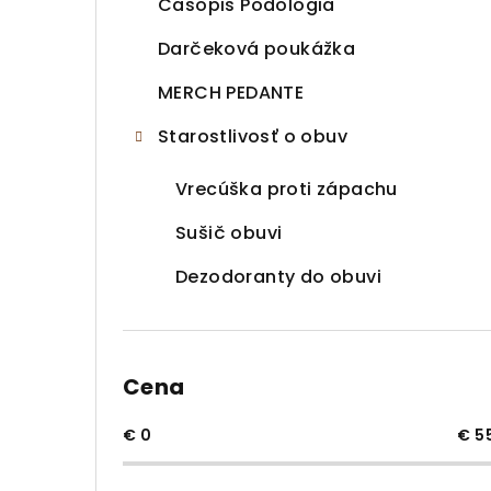
Časopis Podológia
Darčeková poukážka
MERCH PEDANTE
Starostlivosť o obuv
Vrecúška proti zápachu
Sušič obuvi
Dezodoranty do obuvi
Cena
€
0
€
5