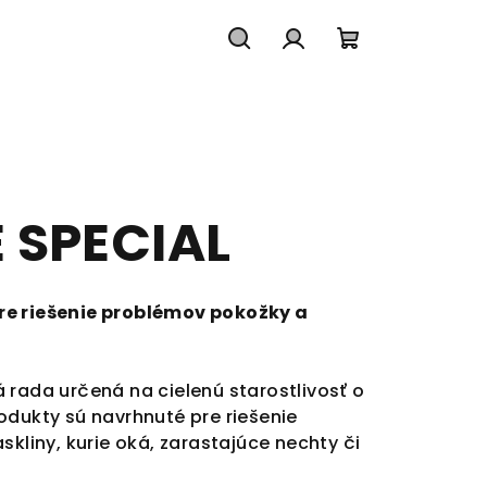
Hľadať
Prihlásenie
Nákupný
košík
 SPECIAL
re riešenie problémov pokožky a
 rada určená na cielenú starostlivosť o
odukty sú navrhnuté pre riešenie
kliny, kurie oká, zarastajúce nechty či