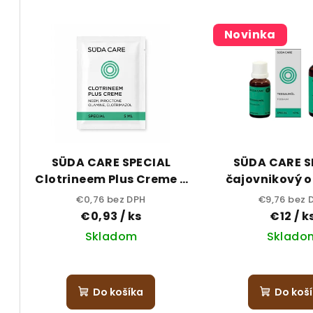
d
V
e
Novinka
ý
n
p
i
i
e
s
p
p
r
SÜDA CARE SPECIAL
SÜDA CARE S
r
Clotrineem Plus Creme 5
čajovnikový ol
o
ml - vzorka
€0,76 bez DPH
€9,76 bez 
o
d
€0,93
/ ks
€12
/ k
d
u
Skladom
Sklado
u
k
k
t
Do košíka
Do koš