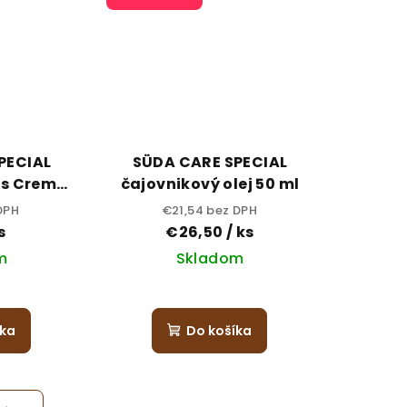
PECIAL
SÜDA CARE SPECIAL
us Creme
čajovnikový olej 50 ml
DPH
€21,54 bez DPH
s
€26,50
/ ks
m
Skladom
íka
Do košíka