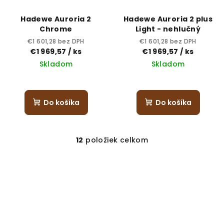
Hadewe Auroria 2
Hadewe Auroria 2 plus
Chrome
Light - nehlučný
€1 601,28 bez DPH
€1 601,28 bez DPH
€1 969,57
/ ks
€1 969,57
/ ks
Skladom
Skladom
Do košíka
Do košíka
12
položiek celkom
O
v
l
á
d
a
c