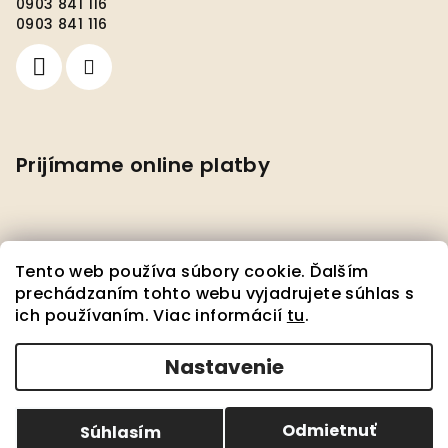
0903 841 116
0903 841 116
Prijímame online platby
Tento web používa súbory cookie. Ďalším
prechádzaním tohto webu vyjadrujete súhlas s
ich používaním. Viac informácií
tu
.
Facebook
Nastavenie
Copyright 2026
Pedante s.r.o.
. Všetky práva
vyhradené.
Upraviť nastavenie cookies
Odmietnuť
Súhlasím