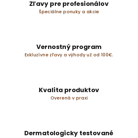
i
Zľavy pre profesionálov
e
Špeciálne ponuky a akcie
p
r
v
k
y
Vernostný program
v
Exkluzívne zľavy a výhody už od 100€.
ý
p
i
s
u
Kvalita produktov
Overená v praxi
Dermatologicky testované