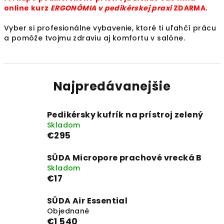
online kurz
ERGONÓMIA v pedikérskej praxi
ZDARMA.
Vyber si profesionálne vybavenie, ktoré ti uľahčí prácu
a pomôže tvojmu zdraviu aj komfortu v salóne.
Najpredávanejšie
Pedikérsky kufrík na prístroj zelený
Skladom
€295
SÜDA Micropore prachové vrecká B
Skladom
€17
SÜDA Air Essential
Objednané
€1 540