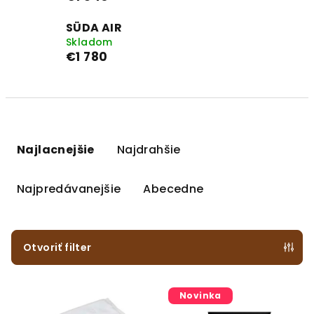
SÜDA AIR
Skladom
€1 780
R
a
Najlacnejšie
Najdrahšie
d
e
Najpredávanejšie
Abecedne
n
i
e
Otvoriť filter
p
V
r
Novinka
ý
o