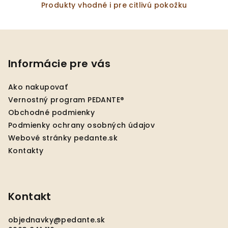
Produkty vhodné i pre citlivú pokožku
Z
á
p
Informácie pre vás
ä
Ako nakupovať
t
Vernostný program PEDANTE®
i
Obchodné podmienky
e
Podmienky ochrany osobných údajov
Webové stránky pedante.sk
Kontakty
Kontakt
objednavky
@
pedante.sk