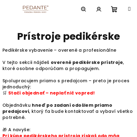
Prejsť
na
obsah
Nákup
Hľadať
Prihlásenie
Prístroje pedikérske
košík
Pedikérske vybavenie – overené a profesionálne
V tejto sekcii nájdeš
overené pedikérske prístroje
,
ktoré osobne odporúčam a propagujem.
Spolupracujem priamo s predajcom – preto je proces
jednoduchý:
🛒
Stačí objednať – neplať nič vopred!
Objednávku
hneď po zadaní odošlem priamo
predajcovi
, ktorý ťa bude kontaktovať a vybaví všetko
potrebné.
🎁 A navyše:
Pri kúpe pedikérskeho prístroja získaš odo mňa