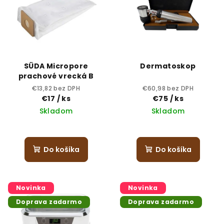
p
d
i
u
s
k
p
t
r
o
SÜDA Micropore
Dermatoskop
o
v
prachové vrecká B
d
€13,82 bez DPH
€60,98 bez DPH
€17
/ ks
€75
/ ks
u
Skladom
Skladom
k
Priemerné
t
hodnotenie
o
produktu
Do košíka
Do košíka
je
v
5,0
z
5
Novinka
Novinka
hviezdičiek.
Doprava zadarmo
Doprava zadarmo