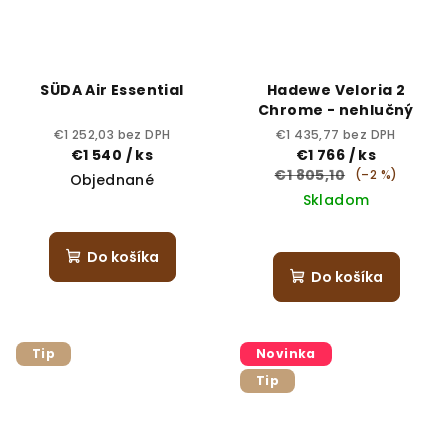
SÜDA Air Essential
Hadewe Veloria 2
Chrome - nehlučný
€1 252,03 bez DPH
€1 435,77 bez DPH
€1 540
/ ks
€1 766
/ ks
€1 805,10
(–2 %)
Objednané
Skladom
Do košíka
Do košíka
Tip
Novinka
Tip