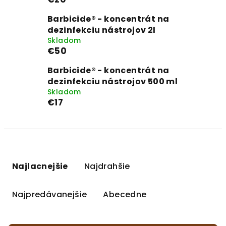
Barbicide® - koncentrát na
dezinfekciu nástrojov 2l
Skladom
€50
Barbicide® - koncentrát na
dezinfekciu nástrojov 500 ml
Skladom
€17
R
a
Najlacnejšie
Najdrahšie
d
e
Najpredávanejšie
Abecedne
n
i