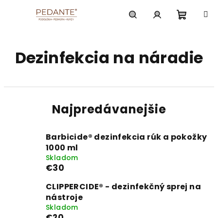
Prejsť
na
obsah
Nákup
Hľadať
Prihlásenie
Dezinfekcia na náradie
košík
Najpredávanejšie
Barbicide® dezinfekcia rúk a pokožky
1000 ml
Skladom
€30
CLIPPERCIDE® - dezinfekčný sprej na
nástroje
Skladom
€20