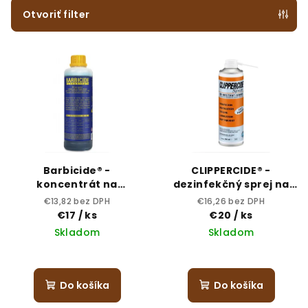
e
Otvoriť filter
p
V
r
ý
o
p
d
i
u
s
k
p
t
r
o
Barbicide® -
CLIPPERCIDE® -
o
v
koncentrát na
dezinfekčný sprej na
dezinfekciu nástrojov
nástroje
d
€13,82 bez DPH
€16,26 bez DPH
500 ml
€17
/ ks
€20
/ ks
u
Skladom
Skladom
k
t
o
Do košíka
Do košíka
v