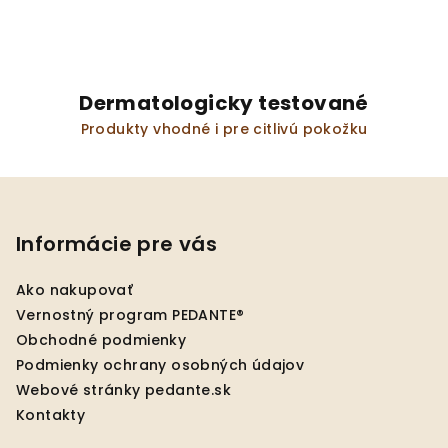
Dermatologicky testované
Produkty vhodné i pre citlivú pokožku
Z
á
p
Informácie pre vás
ä
Ako nakupovať
t
Vernostný program PEDANTE®
i
Obchodné podmienky
e
Podmienky ochrany osobných údajov
Webové stránky pedante.sk
Kontakty