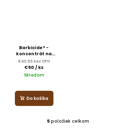
Barbicide® -
koncentrát na
dezinfekciu nástrojov
€40,65 bez DPH
2l
€50
/ ks
Skladom
Do košíka
5
položiek celkom
O
v