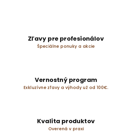
l
á
d
a
c
i
Zľavy pre profesionálov
e
Špeciálne ponuky a akcie
p
r
v
k
y
Vernostný program
v
Exkluzívne zľavy a výhody už od 100€.
ý
p
i
s
u
Kvalita produktov
Overená v praxi