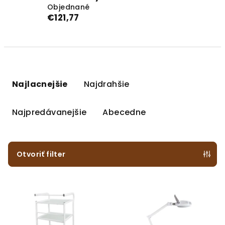
Objednané
€121,77
R
a
Najlacnejšie
Najdrahšie
d
e
Najpredávanejšie
Abecedne
n
i
e
Otvoriť filter
p
V
r
ý
o
p
d
i
u