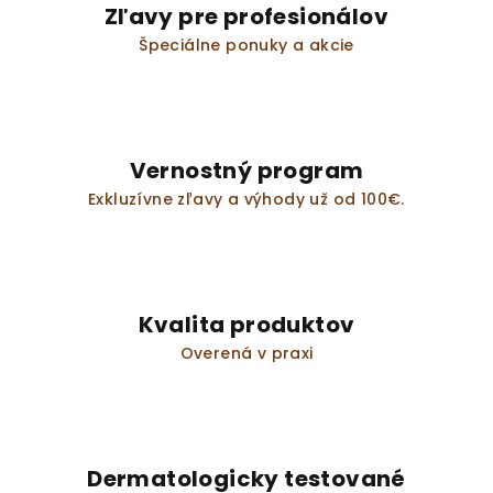
i
Zľavy pre profesionálov
e
Špeciálne ponuky a akcie
p
r
v
k
y
Vernostný program
v
Exkluzívne zľavy a výhody už od 100€.
ý
p
i
s
u
Kvalita produktov
Overená v praxi
Dermatologicky testované