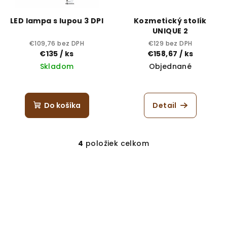
LED lampa s lupou 3 DPI
Kozmetický stolík
UNIQUE 2
€109,76 bez DPH
€129 bez DPH
€135
/ ks
€158,67
/ ks
Skladom
Objednané
Do košíka
Detail
4
položiek celkom
O
v
l
á
d
a
c