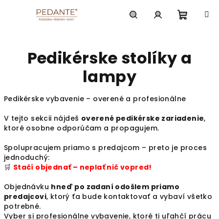
Prejsť
na
obsah
Nákup
Hľadať
Prihlásenie
Pedikérske stolíky a
košík
lampy
Pedikérske vybavenie – overené a profesionálne
V tejto sekcii nájdeš
overené pedikérske zariadenie
,
ktoré osobne odporúčam a propagujem.
Spolupracujem priamo s predajcom – preto je proces
jednoduchý:
🛒
Stačí objednať – neplať nič vopred!
Objednávku
hneď po zadaní odošlem priamo
predajcovi
, ktorý ťa bude kontaktovať a vybaví všetko
potrebné.
Vyber si profesionálne vybavenie, ktoré ti uľahčí prácu