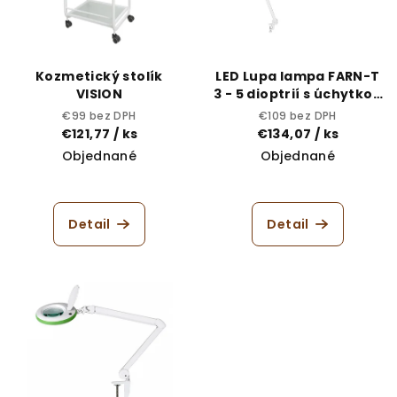
s
k
p
t
r
o
Kozmetický stolík
LED Lupa lampa FARN-T
o
v
VISION
3 - 5 dioptrií s úchytkou
na stôl
d
€99 bez DPH
€109 bez DPH
€121,77
/ ks
€134,07
/ ks
u
Objednané
Objednané
k
t
o
Detail
Detail
v