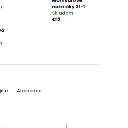
y
Manikúrové
m
nožničky 31-1
Skladom
€12
vá
m
šie
Abecedne