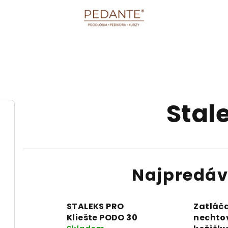
Stal
Najpredáv
STALEKS PRO
Zatláč
Kliešte PODO 30
nechto