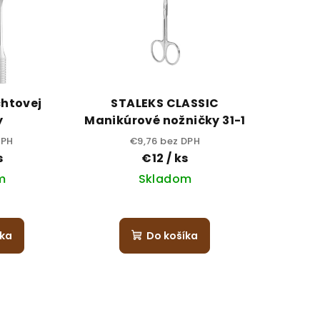
chtovej
STALEKS CLASSIC
y
Manikúrové nožničky 31-1
DPH
€9,76 bez DPH
s
€12
/ ks
m
Skladom
íka
Do košíka