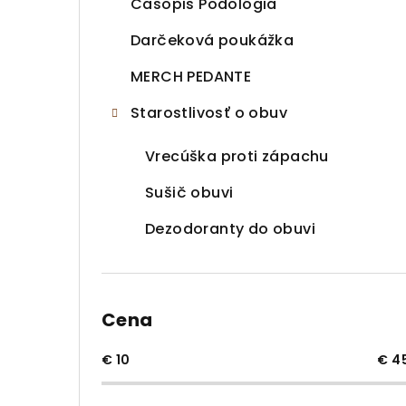
Časopis Podológia
Darčeková poukážka
MERCH PEDANTE
Starostlivosť o obuv
Vrecúška proti zápachu
Sušič obuvi
Dezodoranty do obuvi
Cena
€
10
€
4