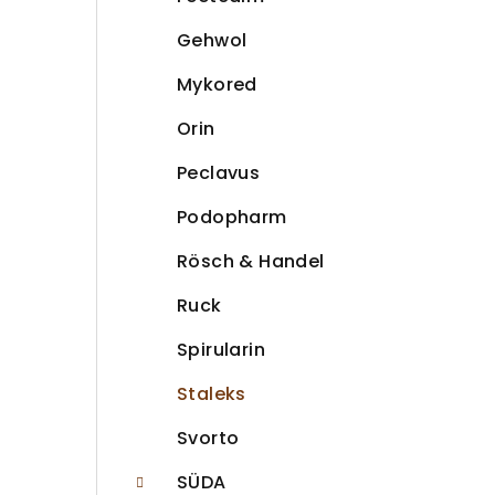
Gehwol
Mykored
Orin
Peclavus
Podopharm
Rösch & Handel
Ruck
Spirularin
Staleks
Svorto
SÜDA