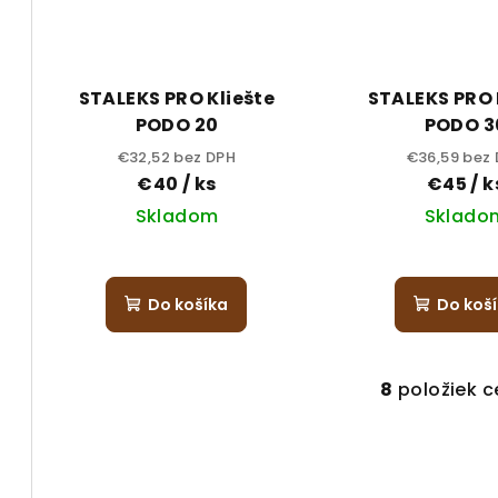
STALEKS PRO Kliešte
STALEKS PRO 
PODO 20
PODO 3
€32,52 bez DPH
€36,59 bez
€40
/ ks
€45
/ k
Skladom
Sklado
Pri
hod
Do košíka
Do koš
pro
je
5,0
8
položiek 
z
O
5
v
hvi
l
á