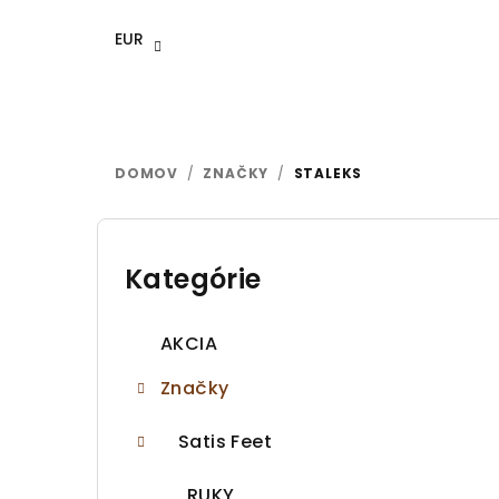
Prejsť
na
EUR
obsah
DOMOV
/
ZNAČKY
/
STALEKS
B
o
Kategórie
Preskočiť
kategórie
č
AKCIA
n
Značky
ý
p
Satis Feet
a
RUKY