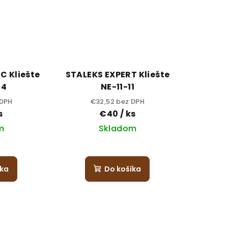
C Kliešte
STALEKS EXPERT Kliešte
14
NE-11-11
 DPH
€32,52 bez DPH
s
€40
/ ks
m
Skladom
íka
Do košíka