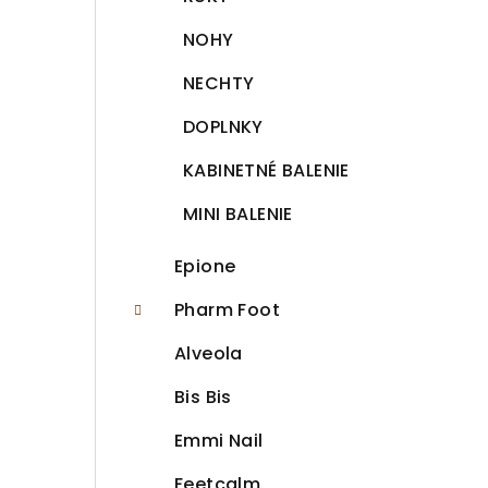
n
NOHY
e
NECHTY
l
DOPLNKY
KABINETNÉ BALENIE
MINI BALENIE
Epione
Pharm Foot
Alveola
Bis Bis
Emmi Nail
Feetcalm