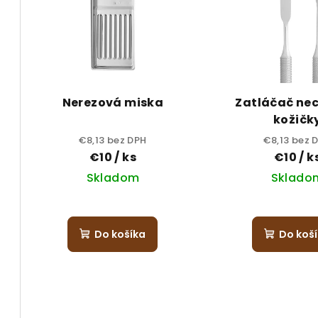
p
i
i
e
s
p
p
r
Nerezová miska
Zatláčač ne
r
kožičk
o
€8,13 bez DPH
€8,13 bez 
o
d
€10
/ ks
€10
/ k
d
u
Skladom
Sklado
u
k
k
t
Do košíka
Do koš
t
o
o
v
v