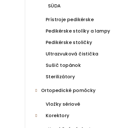
SÜDA
Prístroje pedikérske
Pedikérske stolíky a lampy
Pedikérske stoličky
Ultrazvuková čistička
Sušič topánok
Sterilizátory
Ortopedické pomôcky
Vložky sériové
Korektory