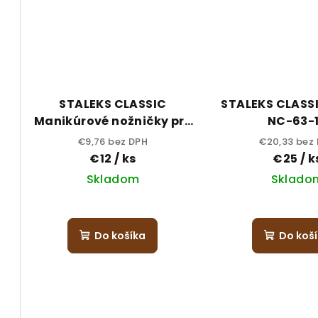
STALEKS CLASSIC
STALEKS CLASSI
Manikúrové nožničky pre
NC-63-
deti 32-1
€9,76 bez DPH
€20,33 bez
€12
/ ks
€25
/ k
Skladom
Sklado
Do košíka
Do koš