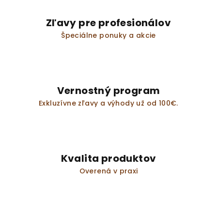
p
r
Zľavy pre profesionálov
v
Špeciálne ponuky a akcie
k
y
v
ý
p
Vernostný program
i
s
Exkluzívne zľavy a výhody už od 100€.
u
Kvalita produktov
Overená v praxi