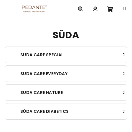
Prejsť
na
obsah
Nákup
Hľadať
Prihlásenie
SÜDA
košík
SUDA CARE SPECIAL
SUDA CARE EVERYDAY
SUDA CARE NATURE
SÜDA CARE DIABETICS