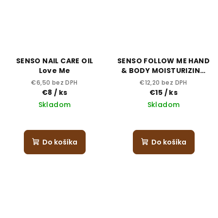
SENSO NAIL CARE OIL
SENSO FOLLOW ME HAND
Love Me
& BODY MOISTURIZING
CREAM
€6,50 bez DPH
€12,20 bez DPH
€8
/ ks
€15
/ ks
Skladom
Skladom
Do košíka
Do košíka