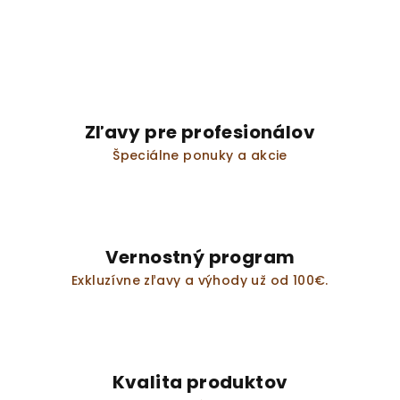
v
l
á
d
a
c
i
Zľavy pre profesionálov
e
Špeciálne ponuky a akcie
p
r
v
k
y
Vernostný program
v
Exkluzívne zľavy a výhody už od 100€.
ý
p
i
s
u
Kvalita produktov