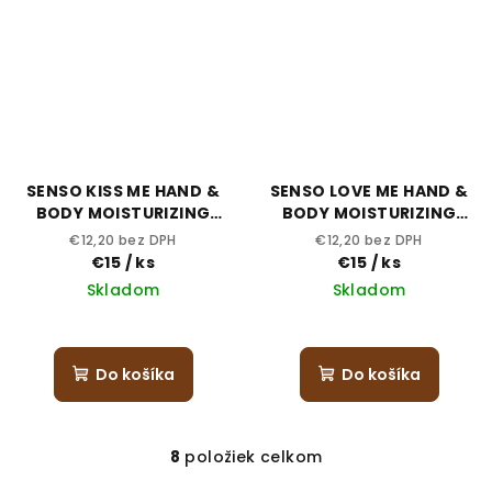
SENSO KISS ME HAND &
SENSO LOVE ME HAND &
BODY MOISTURIZING
BODY MOISTURIZING
CREAM
CREAM
€12,20 bez DPH
€12,20 bez DPH
€15
/ ks
€15
/ ks
Skladom
Skladom
Do košíka
Do košíka
8
položiek celkom
O