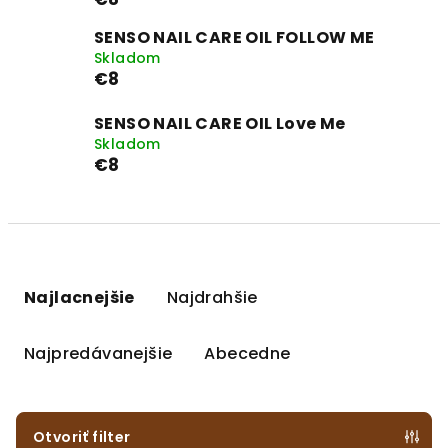
SENSO NAIL CARE OIL FOLLOW ME
Skladom
€8
SENSO NAIL CARE OIL Love Me
Skladom
€8
R
a
Najlacnejšie
Najdrahšie
d
e
Najpredávanejšie
Abecedne
n
i
e
Otvoriť filter