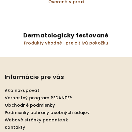
Overená v praxi
Dermatologicky testované
Produkty vhodné i pre citlivú pokožku
Z
á
p
Informácie pre vás
ä
Ako nakupovať
t
Vernostný program PEDANTE®
i
Obchodné podmienky
e
Podmienky ochrany osobných údajov
Webové stránky pedante.sk
Kontakty