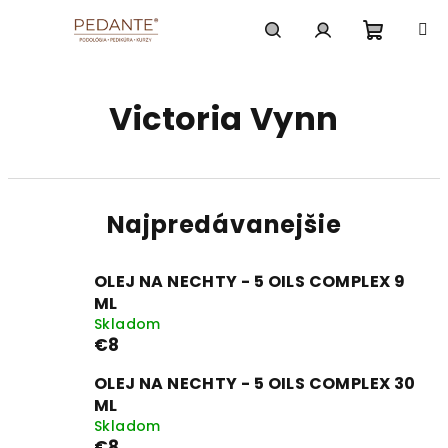
Prejsť
na
obsah
Nákup
Hľadať
Prihlásenie
Victoria Vynn
košík
Najpredávanejšie
OLEJ NA NECHTY - 5 OILS COMPLEX 9
ML
Skladom
€8
OLEJ NA NECHTY - 5 OILS COMPLEX 30
ML
Skladom
€8