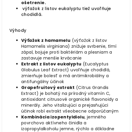
ošetrenie.
výťažok z listov eukalyptu tiež uvoľňuje
chodidlá.
Výhody
Výťažok z hamamelu
(výťažok z listov
Hamamelis virginiana) znižuje svrbenie, tlmí
zápal, bojuje proti baktériám a plesniam a
zastavuje menšie krvácanie
Extrakt z listov eukalyptu
(Eucalyptus
Globulus Leaf Extract) uvoľňuje chodidlá,
zmierňuje bolesť a má antimikrobiálny a
antifungálny účinok
Grapefruitový extrakt
(Citrus Grandis
Extract) je bohatý na prírodný vitamín C,
antioxidant citrusové organické flavonoidy a
minerály. Jeho vitalizujúci a prejasňujúci
účinok robí extrakt všeobecne odporúčaným
Kombinácia izopentyldiolu
, jemného
povrchovo aktívneho činidla a
izopropylalkoholu jemne, rýchlo a dôkladne