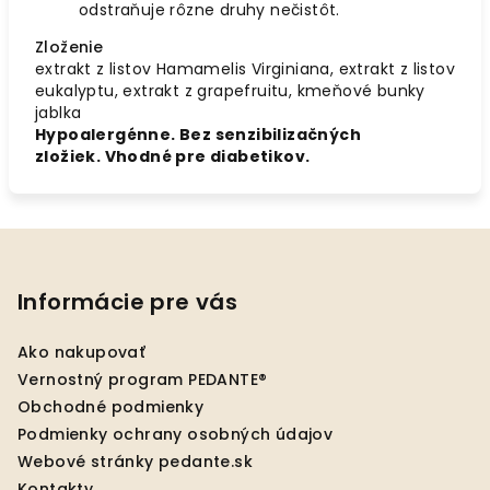
odstraňuje rôzne druhy nečistôt.
Zloženie
extrakt z listov Hamamelis Virginiana, extrakt z listov
eukalyptu, extrakt z grapefruitu, kmeňové bunky
jablka
Hypoalergénne. Bez senzibilizačných
zložiek. Vhodné pre diabetikov.
Z
á
p
Informácie pre vás
ä
Ako nakupovať
t
Vernostný program PEDANTE®
i
Obchodné podmienky
e
Podmienky ochrany osobných údajov
Webové stránky pedante.sk
Kontakty