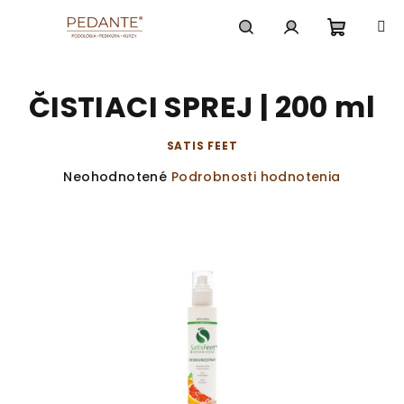
Prejsť
na
obsah
Nákup
Hľadať
Prihlásenie
ČISTIACI SPREJ | 200 ml
košík
SATIS FEET
Priemerné
Neohodnotené
Podrobnosti hodnotenia
hodnotenie
produktu
je
0,0
z
5
hviezdičiek.