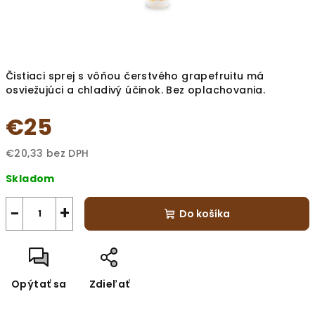
Čistiaci sprej s vôňou čerstvého grapefruitu má
osviežujúci a chladivý účinok. Bez oplachovania.
€25
€20,33 bez DPH
Jednotková
Skladom
cena:
−
+
Do košíka
Opýtať sa
Zdieľať