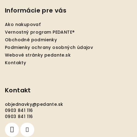
á
p
Informácie pre vás
ä
Ako nakupovať
t
Vernostný program PEDANTE®
i
Obchodné podmienky
e
Podmienky ochrany osobných údajov
Webové stránky pedante.sk
Kontakty
Kontakt
objednavky
@
pedante.sk
0903 841 116
0903 841 116