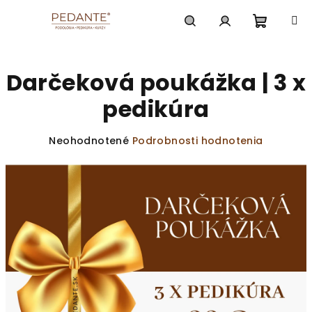
Prejsť
na
obsah
Nákup
Hľadať
Prihlásenie
Darčeková poukážka | 3 x
košík
pedikúra
Priemerné
Neohodnotené
Podrobnosti hodnotenia
hodnotenie
produktu
je
0,0
z
5
hviezdičiek.