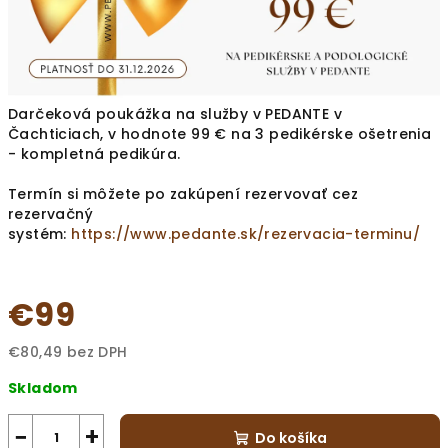
Darčeková poukážka na služby v PEDANTE v
Čachticiach, v hodnote 99 € na 3 pedikérske ošetrenia
- kompletná pedikúra.
Termín si môžete po zakúpení rezervovať cez
rezervačný
systém:
https://www.pedante.sk/rezervacia-terminu/
€99
€80,49 bez DPH
Jednotková
Skladom
cena:
−
+
Do košíka