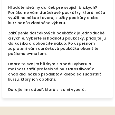
Hľadáte ideálny darček pre svojich blízkych?
Ponúkame vám darčekové poukážky, ktoré môžu
využiť na nákup tovaru, služby pedikúry alebo
kurz podľa vlastného výberu.
Zakúpenie darčekových poukážok je jednoduché
a rýchle. Vyberte si hodnotu poukážky, pridajte ju
do košíka a dokončite nákup. Po úspešnom
zaplatení vám darčekovú poukážku okamžite
pošleme e-mailom.
Doprajte svojim blízkym slobodu výberu a
možnosť zažiť profesionálnu starostlivosť o
chodidlá, nákup produktov alebo sa zúčastniť
kurzu, ktorý ich obohatí.
Darujte im radosť, ktorú si sami vyberú.
Z