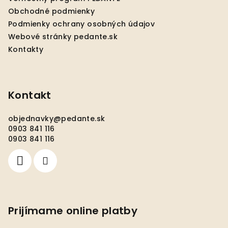
i
Obchodné podmienky
e
Podmienky ochrany osobných údajov
Webové stránky pedante.sk
Kontakty
Kontakt
objednavky
@
pedante.sk
0903 841 116
0903 841 116
Prijímame online platby