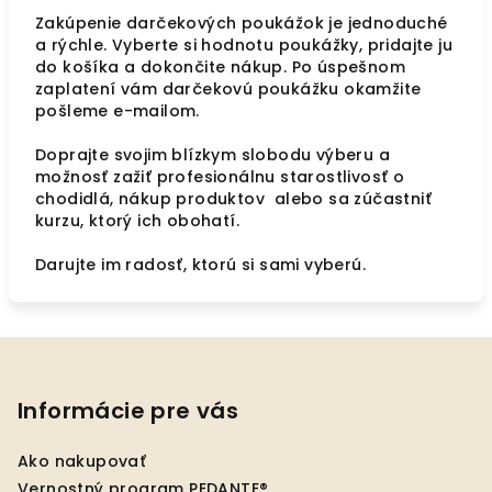
Zakúpenie darčekových poukážok je jednoduché
a rýchle. Vyberte si hodnotu poukážky, pridajte ju
do košíka a dokončite nákup. Po úspešnom
zaplatení vám darčekovú poukážku okamžite
pošleme e-mailom.
Doprajte svojim blízkym slobodu výberu a
možnosť zažiť profesionálnu starostlivosť o
chodidlá, nákup produktov alebo sa zúčastniť
kurzu, ktorý ich obohatí.
Darujte im radosť, ktorú si sami vyberú.
Z
á
p
Informácie pre vás
ä
Ako nakupovať
t
Vernostný program PEDANTE®