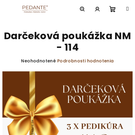
Prejsť
na
obsah
Nákup
Hľadať
Prihlásenie
Darčeková poukážka NM
košík
- 114
Priemerné
Neohodnotené
Podrobnosti hodnotenia
hodnotenie
produktu
je
0,0
z
5
hviezdičiek.