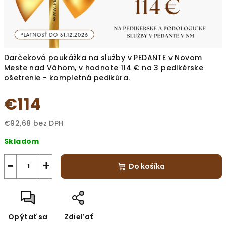
Darčeková poukážka na služby v PEDANTE v Novom
Meste nad Váhom, v hodnote 114 € na 3 pedikérske
ošetrenie - kompletná pedikúra.
€114
€92,68 bez DPH
Jednotková
Skladom
cena:
−
+
Do košíka
Opýtať sa
Zdieľať