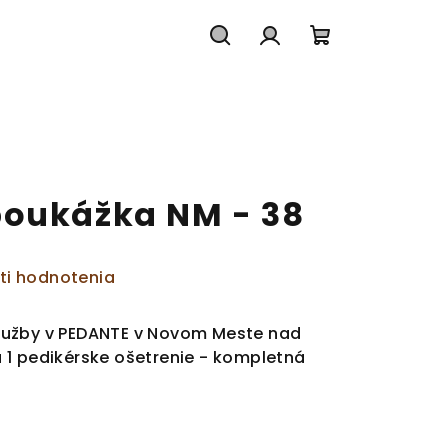
Hľadať
Prihlásenie
Nákupný
košík
oukážka NM - 38
ti hodnotenia
lužby v PEDANTE v Novom Meste nad
 1 pedikérske ošetrenie - kompletná