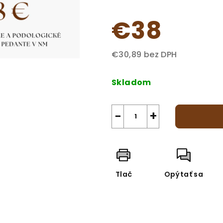
€38
€30,89 bez DPH
Jednotková
cena:
Skladom
−
+
Tlač
Opýtať sa