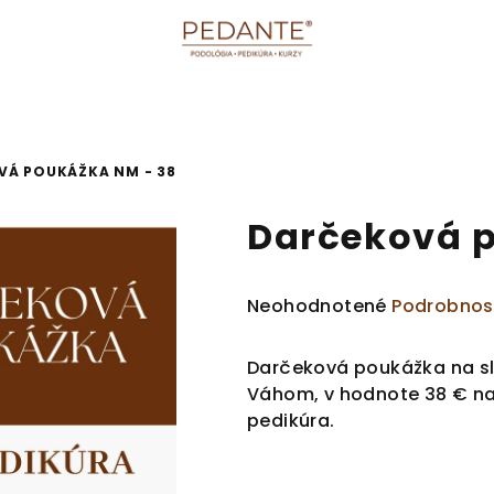
Á POUKÁŽKA NM - 38
Darčeková p
Priemerné
Neohodnotené
Podrobnos
hodnotenie
produktu
Darčeková poukážka na s
je
Váhom, v hodnote 38 € na
0,0
pedikúra.
z
5
hviezdičiek.