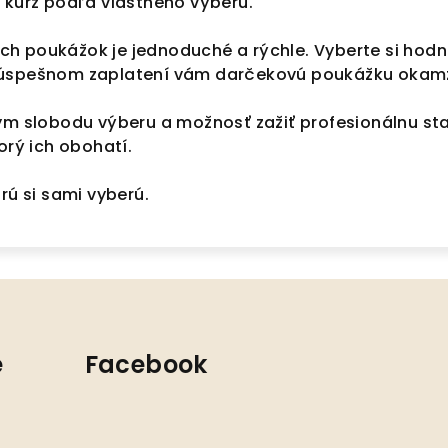
 kurz podľa vlastného výberu.
h poukážok je jednoduché a rýchle. Vyberte si hodno
 úspešnom zaplatení vám darčekovú poukážku okam
kym slobodu výberu a možnosť zažiť profesionálnu st
orý ich obohatí.
rú si sami vyberú.
e
Facebook