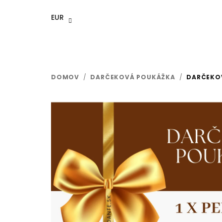
Prejsť
na
EUR
obsah
DOMOV
/
DARČEKOVÁ POUKÁŽKA
/
DARČEKOV