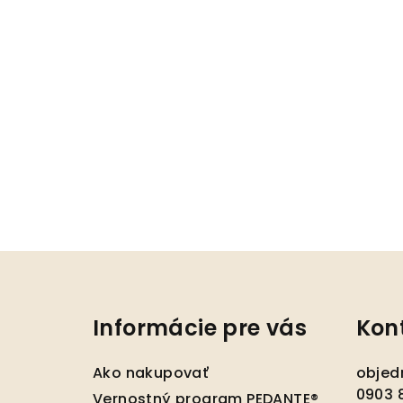
Z
á
Informácie pre vás
Kon
p
ä
Ako nakupovať
objed
0903 8
Vernostný program PEDANTE®