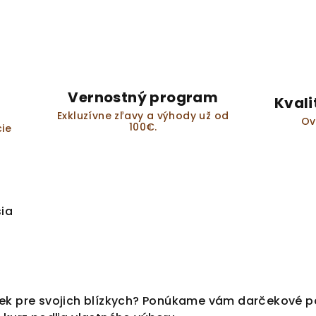
Vernostný program
Kvali
Exkluzívne zľavy a výhody už od
Ov
100€.
ie
sia
ek pre svojich blízkych? Ponúkame vám darčekové po