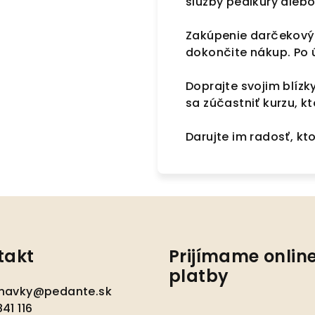
služby pedikúry alebo
Zakúpenie darčekovýc
dokončite nákup. Po
Doprajte svojim blíz
sa zúčastniť kurzu, kt
Darujte im radosť, kto
takt
Prijímame onlin
platby
navky
@
pedante.sk
41 116