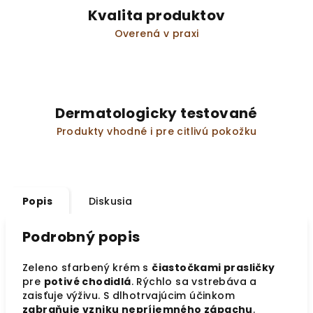
Kvalita produktov
Overená v praxi
Dermatologicky testované
Produkty vhodné i pre citlivú pokožku
Popis
Diskusia
Podrobný popis
Zeleno sfarbený krém s
čiastočkami prasličky
pre
potivé chodidlá
. Rýchlo sa vstrebáva a
zaisťuje výživu. S dlhotrvajúcim účinkom
zabraňuje vzniku nepríjemného zápachu
.