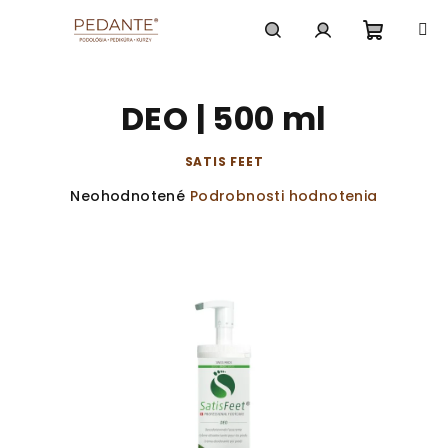
Prejsť
na
obsah
Nákup
Hľadať
Prihlásenie
DEO | 500 ml
košík
SATIS FEET
Priemerné
Neohodnotené
Podrobnosti hodnotenia
hodnotenie
produktu
je
0,0
z
5
hviezdičiek.