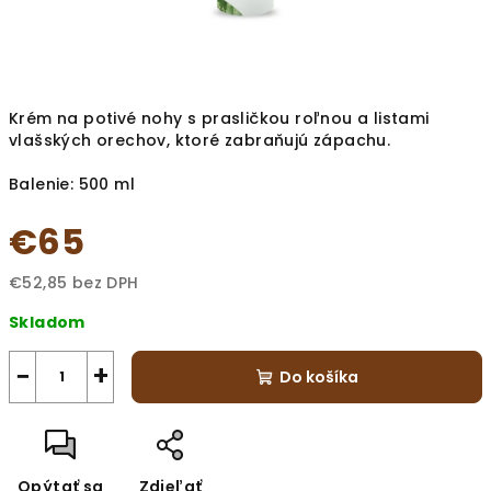
Krém na potivé nohy s prasličkou roľnou a listami
vlašských orechov, ktoré zabraňujú zápachu.
Balenie: 500 ml
€65
€52,85 bez DPH
Jednotková
Skladom
cena:
−
+
Do košíka
Opýtať sa
Zdieľať