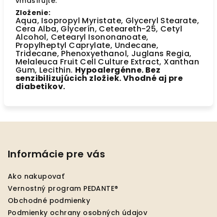
vmasírujte.
Zloženie:
Aqua, Isopropyl Myristate, Glyceryl Stearate,
Cera Alba, Glycerín, Ceteareth-25, Cetyl
Alcohol, Cetearyl Isononanoate,
Propylheptyl Caprylate, Undecane,
Tridecane, Phenoxyethanol, Juglans Regia,
Melaleuca Fruit Cell Culture Extract, Xanthan
Gum, Lecithin.
Hypoalergénne. Bez
senzibilizujúcich zložiek. Vhodné aj pre
diabetikov.
Z
á
p
Informácie pre vás
ä
Ako nakupovať
t
Vernostný program PEDANTE®
i
Obchodné podmienky
e
Podmienky ochrany osobných údajov