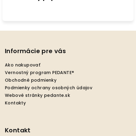
Z
á
p
Informácie pre vás
ä
Ako nakupovať
t
Vernostný program PEDANTE®
i
Obchodné podmienky
e
Podmienky ochrany osobných údajov
Webové stránky pedante.sk
Kontakty
Kontakt