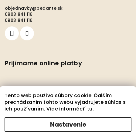
objednavky
@
pedante.sk
0903 841 116
0903 841 116
Prijímame online platby
Tento web používa súbory cookie. Ďalším
prechádzaním tohto webu vyjadrujete súhlas s
ich používaním. Viac informácií
tu
.
Facebook
Nastavenie
Copyright 2026
Pedante s.r.o.
. Všetky práva