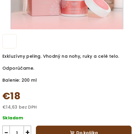
Exkluzívny peling. Vhodný na nohy, ruky a celé telo.
Odporúčame.
Balenie: 200 ml
€18
€14,63 bez DPH
Jednotková
Skladom
cena:
−
+
Do košíka