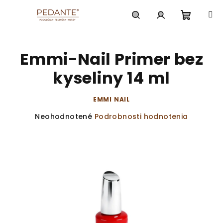
Prejsť
na
obsah
Nákup
Hľadať
Prihlásenie
Emmi-Nail Primer bez
košík
kyseliny 14 ml
EMMI NAIL
Priemerné
Neohodnotené
Podrobnosti hodnotenia
hodnotenie
produktu
je
0,0
z
5
hviezdičiek.