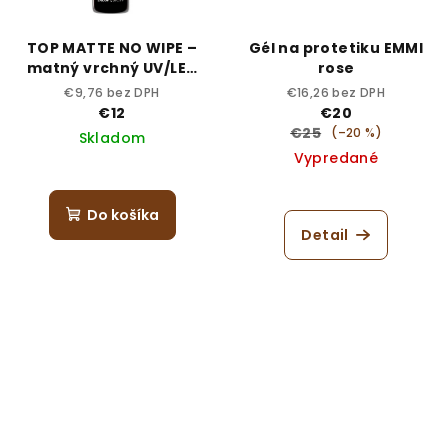
TOP MATTE NO WIPE –
Gél na protetiku EMMI
matný vrchný UV/LED
rose
top bez výpotku 8 ml
€9,76 bez DPH
€16,26 bez DPH
€12
€20
€25
(–20 %)
Skladom
Vypredané
Do košíka
Detail