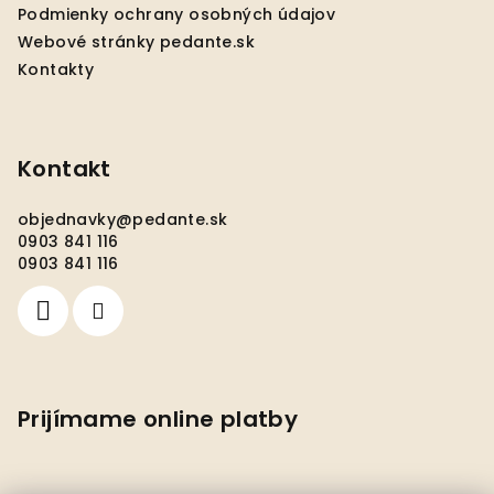
e
Podmienky ochrany osobných údajov
Webové stránky pedante.sk
Kontakty
Kontakt
objednavky
@
pedante.sk
0903 841 116
0903 841 116
Prijímame online platby