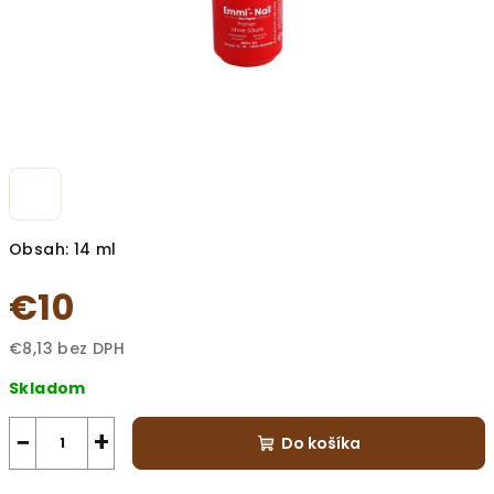
Obsah: 14 ml
€10
€8,13 bez DPH
Jednotková
Skladom
cena:
−
+
Do košíka