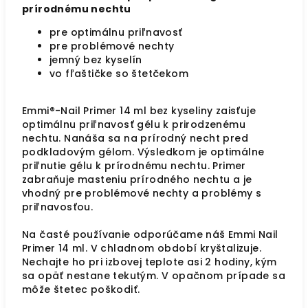
prírodnému nechtu
pre optimálnu priľnavosť
pre problémové nechty
jemný bez kyselín
vo fľaštičke so štetčekom
Emmi®-Nail Primer 14 ml bez kyseliny zaisťuje
optimálnu priľnavosť gélu k prirodzenému
nechtu. Nanáša sa na prírodný necht pred
podkladovým gélom. Výsledkom je optimálne
priľnutie gélu k prírodnému nechtu. Primer
zabraňuje masteniu prírodného nechtu a je
vhodný pre problémové nechty a problémy s
priľnavosťou.
Na časté používanie odporúčame náš Emmi Nail
Primer 14 ml. V chladnom období kryštalizuje.
Nechajte ho pri izbovej teplote asi 2 hodiny, kým
sa opäť nestane tekutým. V opačnom prípade sa
môže štetec poškodiť.