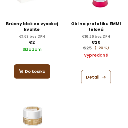
Brúsny blok vo vysokej
Gél na protetiku EMMI
kvalite
telová
€1,63 bez DPH
€16,26 bez DPH
€2
€20
€25
(–20 %)
Skladom
Vypredané
Do košíka
Detail