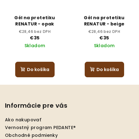
Gél na protetiku
Gél na protetiku
RENATUR - opak
RENATUR - beige
€28,46 bez DPH
€28,46 bez DPH
€35
€35
Skladom
Skladom
Priemerné
hodnotenie
produktu
Do košíka
Do košíka
je
4,3
Z
z
5
á
hviezdičiek.
p
Informácie pre vás
ä
Ako nakupovať
t
Vernostný program PEDANTE®
i
Obchodné podmienky