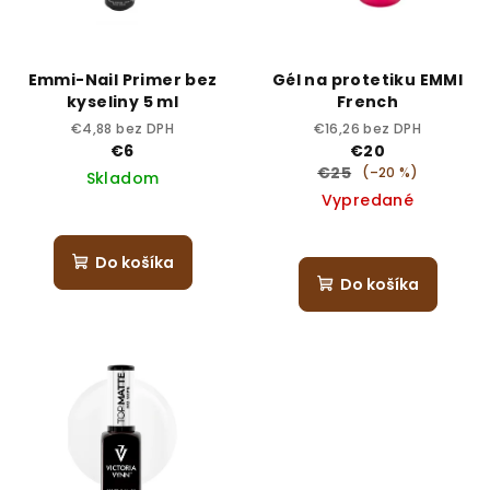
Emmi-Nail Primer bez
Gél na protetiku EMMI
kyseliny 5 ml
French
€4,88 bez DPH
€16,26 bez DPH
€6
€20
€25
(–20 %)
Skladom
Vypredané
Do košíka
Do košíka