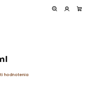
Hľadať
Prihlásenie
Nákupný
košík
ml
ti hodnotenia