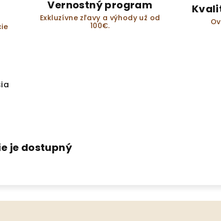
Vernostný program
Kvali
Exkluzívne zľavy a výhody už od
Ov
100€.
ie
sia
ie je dostupný