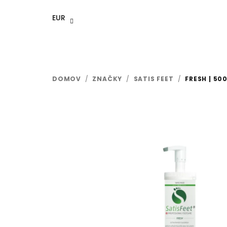
Prejsť
na
EUR
obsah
DOMOV
/
ZNAČKY
/
SATIS FEET
/
FRESH | 50