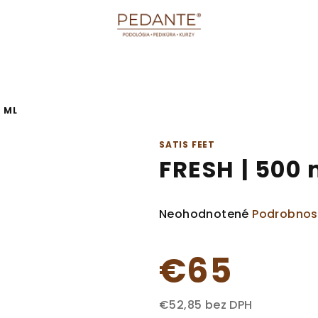
0 ML
SATIS FEET
FRESH | 500 
Priemerné
Neohodnotené
Podrobnos
hodnotenie
produktu
€65
je
0,0
z
€52,85 bez DPH
5