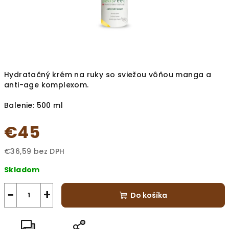
Hydratačný krém na ruky so sviežou vôňou manga a
anti-age komplexom.
Balenie: 500 ml
€45
€36,59 bez DPH
Jednotková
Skladom
cena:
−
+
Do košíka