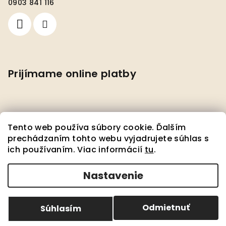
0903 841 116
Prijímame online platby
Tento web používa súbory cookie. Ďalším
prechádzaním tohto webu vyjadrujete súhlas s
ich používaním. Viac informácií
tu
.
Facebook
Nastavenie
Copyright 2026
Pedante s.r.o.
. Všetky práva
vyhradené.
Upraviť nastavenie cookies
Odmietnuť
Súhlasím
Vytvoril Shoptet