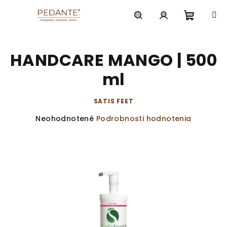
Prejsť
na
obsah
Nákup
Hľadať
Prihlásenie
HANDCARE MANGO | 500
košík
ml
SATIS FEET
Priemerné
Neohodnotené
Podrobnosti hodnotenia
hodnotenie
produktu
je
0,0
z
5
hviezdičiek.