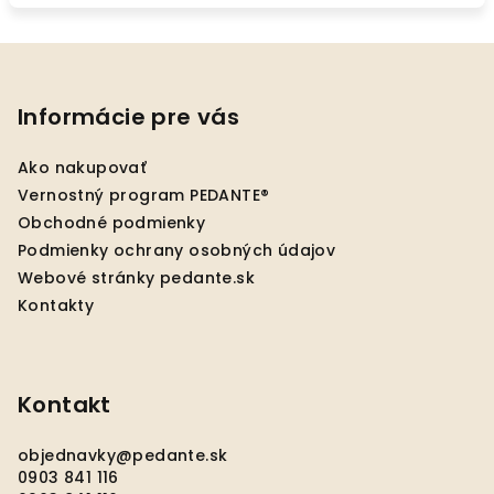
Z
á
p
Informácie pre vás
ä
Ako nakupovať
t
Vernostný program PEDANTE®
i
Obchodné podmienky
e
Podmienky ochrany osobných údajov
Webové stránky pedante.sk
Kontakty
Kontakt
objednavky
@
pedante.sk
0903 841 116