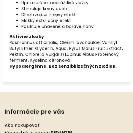
Upokojujúce, nedráždivé zložky
Stimuluje krvný obeh
Dlhotrvajúci hrejivý efekt
Mäkký exfoliačný efekt
Posilňuje unavené a boľavé nohy
Aktívne zložky
Rosmarinus officinalis, Oleum lavandulae, Vanillyl
Butyl Ether, Glycerín, Aqua, Pyrus Malus Fruit Extract,
Pektín, Chlorella Vulgaris/Lupinus Albus Proteínový
ferment, Kyselina citrónová
Hypoalergénne. Bez senzibilizačných zložiek.
Z
á
p
Informácie pre vás
ä
Ako nakupovať
t
Vernostný program PEDANTE®