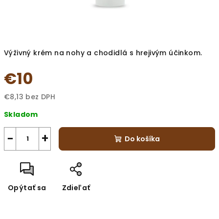
Výživný krém na nohy a chodidlá s hrejivým účinkom.
€10
€8,13 bez DPH
Jednotková
Skladom
cena:
−
+
Do košíka
Opýtať sa
Zdieľať