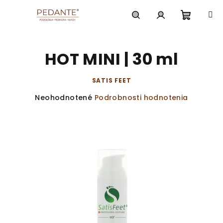
Prejsť
na
obsah
Nákup
Hľadať
Prihlásenie
HOT MINI | 30 ml
košík
SATIS FEET
Priemerné
Neohodnotené
Podrobnosti hodnotenia
hodnotenie
produktu
je
0,0
z
5
hviezdičiek.