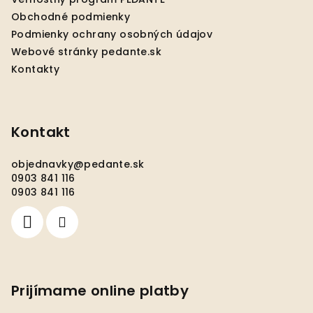
i
Obchodné podmienky
e
Podmienky ochrany osobných údajov
Webové stránky pedante.sk
Kontakty
Kontakt
objednavky
@
pedante.sk
0903 841 116
0903 841 116
Prijímame online platby