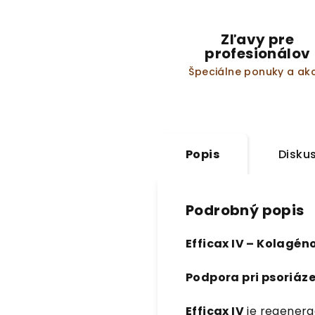
Zľavy pre
profesionálov
Špeciálne ponuky a akc
Popis
Disku
Podrobný popis
Efficax IV – Kolagén
Podpora pri psoriáz
Efficax IV
je regenera