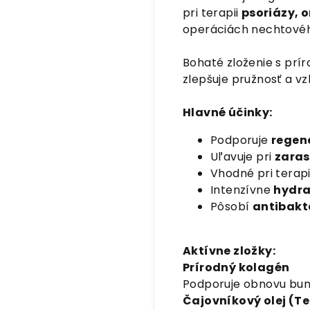
pri terapii
psoriázy, 
operáciách nechtovéh
Bohaté zloženie s pr
zlepšuje pružnosť a v
Hlavné účinky:
Podporuje
regen
Uľavuje pri
zaras
Vhodné pri terap
Intenzívne
hydra
Pôsobí
antibakt
Aktívne zložky:
Prírodný kolagén
Podporuje obnovu bunie
Čajovníkový olej (Te