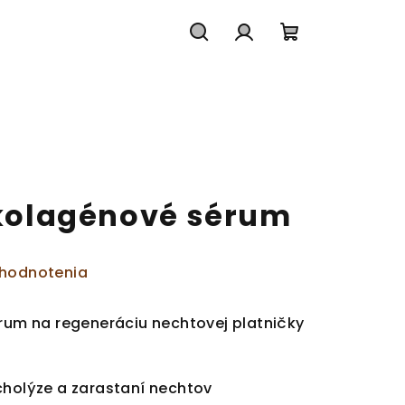
Hľadať
Prihlásenie
Nákupný
košík
– kolagénové sérum
 hodnotenia
érum na regeneráciu nechtovej platničky
cholýze a zarastaní nechtov