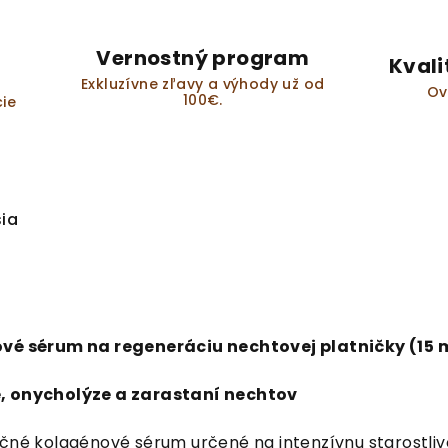
Vernostný program
Kvali
Exkluzívne zľavy a výhody už od
Ov
100€.
ie
sia
ové sérum na regeneráciu nechtovej platničky (15 
e, onycholýze a zarastaní nechtov
čné kolagénové sérum určené na intenzívnu starostlivo