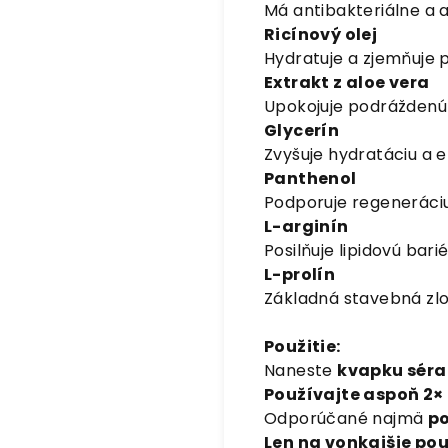
Má antibakteriálne a a
Ricínový olej
Hydratuje a zjemňuje p
Extrakt z aloe vera
Upokojuje podráždenú 
Glycerín
Zvyšuje hydratáciu a e
Panthenol
Podporuje regeneráciu
L-arginín
Posilňuje lipidovú ba
L-prolín
Základná stavebná zlo
Použitie:
Naneste
kvapku séra
Používajte aspoň 2×
Odporúčané najmä
po
Len na vonkajšie pou