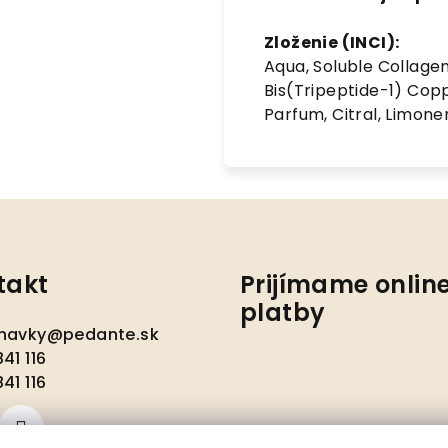
Zloženie (INCI):
Aqua, Soluble Collagen,
Bis(Tripeptide-1) Copp
Parfum, Citral, Limonen
takt
Prijímame onlin
platby
navky
@
pedante.sk
41 116
41 116