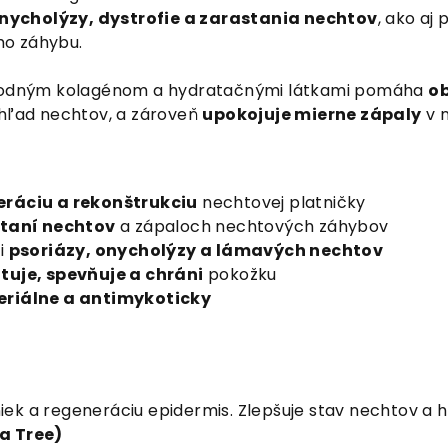
onycholýzy, dystrofie a zarastania nechtov
, ako aj
o záhybu.
írodným kolagénom a hydratačnými látkami pomáha
ob
zhľad nechtov, a zároveň
upokojuje mierne zápaly
v 
eráciu a rekonštrukciu
nechtovej platničky
taní nechtov
a zápaloch nechtových záhybov
ii
psoriázy, onycholýzy a lámavých nechtov
tuje, spevňuje a chráni
pokožku
eriálne a antimykoticky
k a regeneráciu epidermis. Zlepšuje stav nechtov a hrá
a Tree)