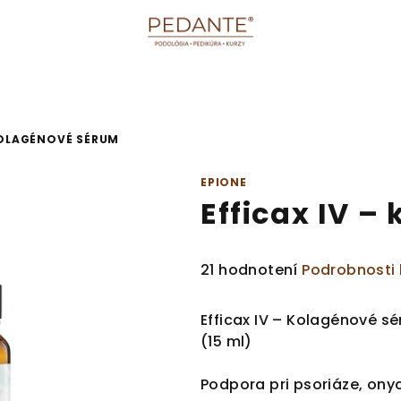
KOLAGÉNOVÉ SÉRUM
EPIONE
Efficax IV 
Priemerné
21 hodnotení
Podrobnosti
hodnotenie
produktu
Efficax IV – Kolagénové s
je
(15 ml)
3,4
z
Podpora pri psoriáze, ony
5