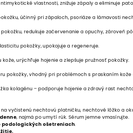
ntimykotické vlastnosti, znižuje zápaly a eliminuje pat
okožku, účinný pri zápaloch, psoriáze a lámavosti nec
pokožku, redukuje začervenanie a opuchy, zároveň pôs
lasticitu pokožky, upokojuje a regeneruje.
 kože, urýchľuje hojenie a zlepšuje pružnosť pokožky.
riéru pokožky, vhodný pri problémoch s praskaním kože 
žka kolagénu – podporuje hojenie a zdravý rast necht
na vyčistenú nechtovú platničku, nechtové lôžko a oko
 denne
, najmä po umytí rúk. Sérum jemne vmasírujte.
 podologických ošetreniach
.
žitie.