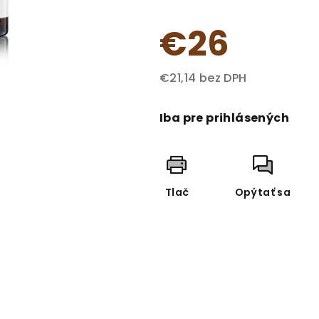
hviezdičiek.
€26
€21,14 bez DPH
Jednotková
cena:
Iba pre prihlásených
Tlač
Opýtať sa