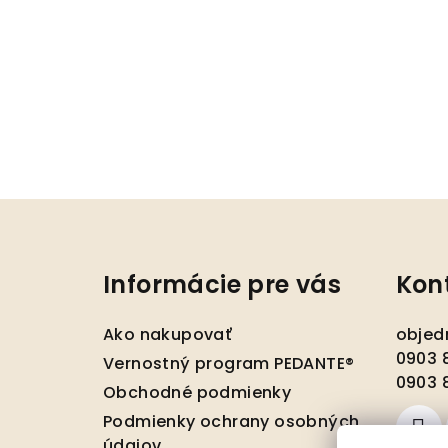
Z
á
Informácie pre vás
Kon
p
ä
Ako nakupovať
objed
t
0903 8
Vernostný program PEDANTE®
0903 8
Obchodné podmienky
i
Podmienky ochrany osobných
e
údajov