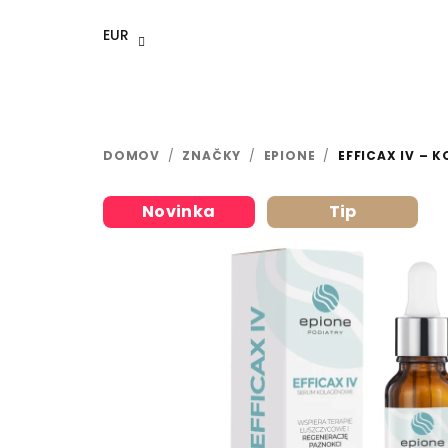
Prejsť
na
EUR
obsah
DOMOV
/
ZNAČKY
/
EPIONE
/
EFFICAX IV – 
Novinka
Tip