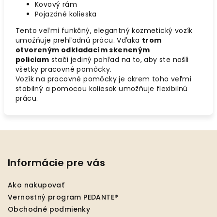
Kovový rám
Pojazdné kolieska
Tento veľmi funkčný, elegantný kozmetický vozík
umožňuje prehľadnú prácu. Vďaka
trom
otvoreným odkladacím skeneným
policiam
stačí jediný pohľad na to, aby ste našli
všetky pracovné pomôcky.
Vozík na pracovné pomôcky je okrem toho veľmi
stabilný a pomocou koliesok umožňuje flexibilnú
prácu.
Z
á
p
Informácie pre vás
ä
Ako nakupovať
t
Vernostný program PEDANTE®
i
Obchodné podmienky