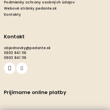
e
Podmienky ochrany osobných údajov
Webové stránky pedante.sk
Kontakty
Kontakt
objednavky
@
pedante.sk
0903 841 116
0903 841 116
Prijímame online platby