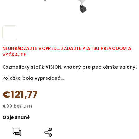
NEUHRÁDZAJTE VOPRED... ZADAJTE PLATBU PREVODOM A
VYČKAJTE.
Kozmetický stolík VISION, vhodný pre pedikérske salóny.
Položka bola vypredaná…
€121,77
€99 bez DPH
Jednotková
Objednané
cena: