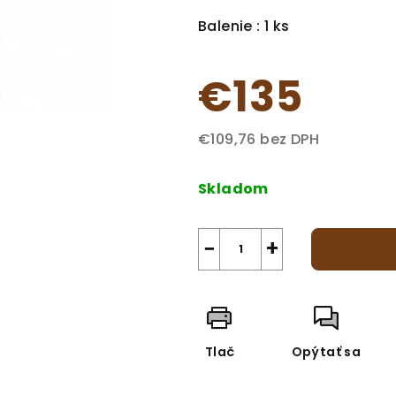
Balenie : 1 ks
€135
€109,76 bez DPH
Jednotková
cena:
Skladom
−
+
Tlač
Opýtať sa