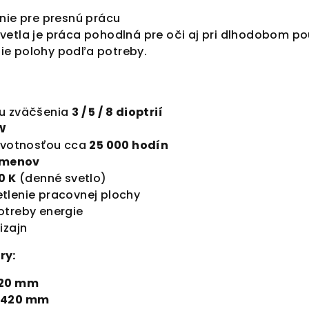
nie pre presnú prácu
vetla je práca pohodlná pre oči aj pri dlhodobom po
ie polohy podľa potreby.
u zväčšenia
3 / 5 / 8 dioptrií
 W
ivotnosťou cca
25 000 hodín
umenov
0 K
(denné svetlo)
tlenie pracovnej plochy
otreby energie
izajn
ry:
20 mm
420 mm