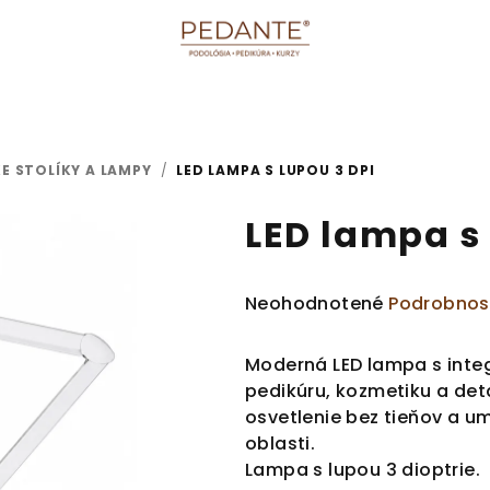
E STOLÍKY A LAMPY
/
LED LAMPA S LUPOU 3 DPI
LED lampa s 
Priemerné
Neohodnotené
Podrobnos
hodnotenie
produktu
Moderná LED lampa s integ
je
pedikúru, kozmetiku a det
0,0
osvetlenie bez tieňov a u
z
oblasti.
5
Lampa s lupou 3 dioptrie.
hviezdičiek.