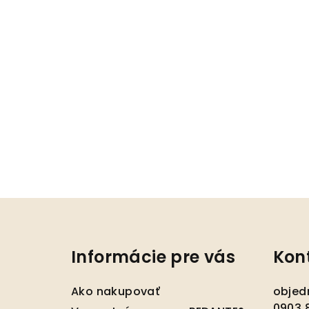
Z
á
Informácie pre vás
Kon
p
ä
Ako nakupovať
objed
0903 8