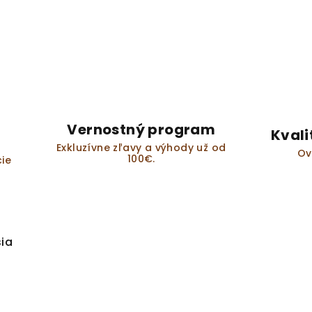
Vernostný program
Kvali
Exkluzívne zľavy a výhody už od
Ov
100€.
ie
sia