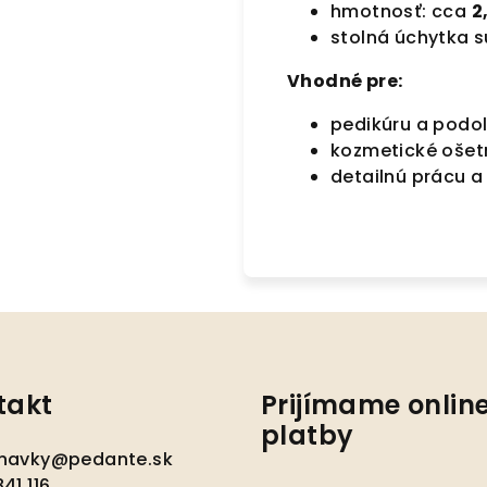
hmotnosť: cca
2
stolná úchytka 
Vhodné pre:
pedikúru a podo
kozmetické ošet
detailnú prácu a
takt
Prijímame onlin
platby
navky
@
pedante.sk
41 116