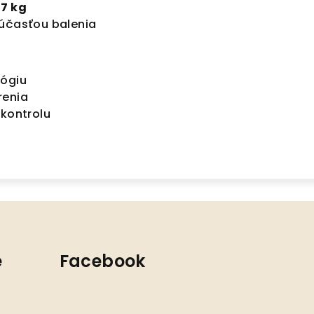
,7 kg
súčasťou balenia
lógiu
renia
 kontrolu
e
Facebook