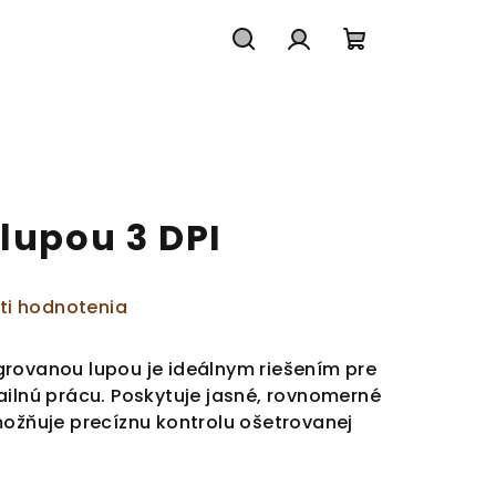
Hľadať
Prihlásenie
Nákupný
košík
lupou 3 DPI
ti hodnotenia
rovanou lupou je ideálnym riešením pre
ailnú prácu. Poskytuje jasné, rovnomerné
možňuje precíznu kontrolu ošetrovanej