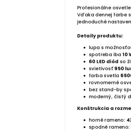
Profesionálne osvetle
Vďaka dennej farbe s
jednoduché nastaven
Detaily produktu:
lupa s možnosťo
spotreba iba
10
60 LED diód
so ž
svietivosť
950 l
farba svetla
650
rovnomerné osve
bez stand-by sp
moderný, čistý d
Konštrukcia a rozme
horné rameno:
4
spodné rameno: