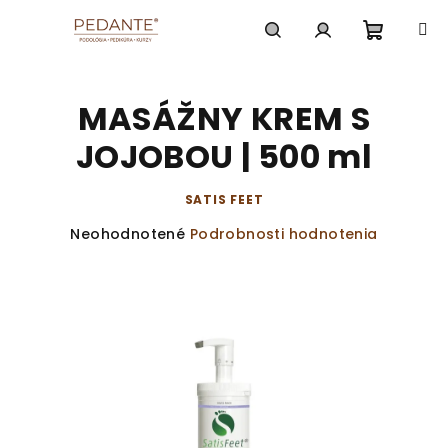
Prejsť
na
obsah
Nákup
Hľadať
Prihlásenie
MASÁŽNY KREM S
košík
JOJOBOU | 500 ml
SATIS FEET
Priemerné
Neohodnotené
Podrobnosti hodnotenia
hodnotenie
produktu
je
0,0
z
5
hviezdičiek.