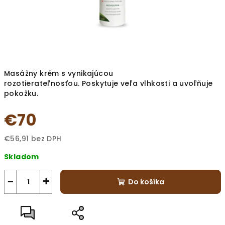
Masážny krém s vynikajúcou
rozotierateľnosťou. Poskytuje veľa vlhkosti a uvoľňuje
pokožku.
€70
€56,91 bez DPH
Jednotková
Skladom
cena:
−
+
Do košíka