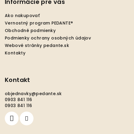
p
Informácie pre vás
ä
Ako nakupovať
t
Vernostný program PEDANTE®
i
Obchodné podmienky
e
Podmienky ochrany osobných údajov
Webové stránky pedante.sk
Kontakty
Kontakt
objednavky
@
pedante.sk
0903 841 116
0903 841 116