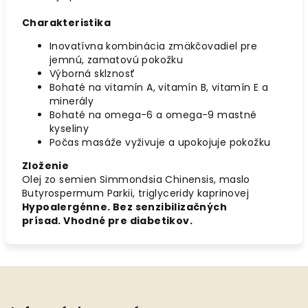
Charakteristika
Inovatívna kombinácia zmäkčovadiel pre
jemnú, zamatovú pokožku
Výborná sklznosť
Bohaté na vitamín A, vitamín B, vitamín E a
minerály
Bohaté na omega-6 a omega-9 mastné
kyseliny
Počas masáže vyživuje a upokojuje pokožku
Zloženie
Olej zo semien Simmondsia Chinensis, maslo
Butyrospermum Parkii, triglyceridy kaprinovej
Hypoalergénne. Bez senzibilizačných
prísad. Vhodné pre diabetikov.
Z
á