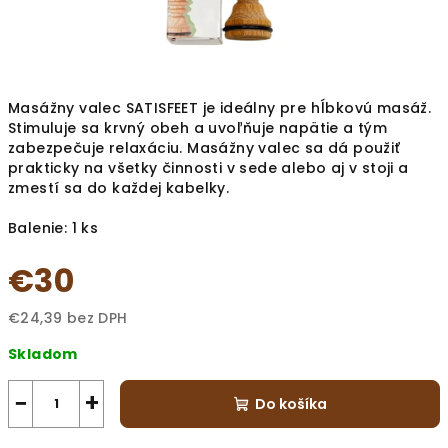
Masážny valec SATISFEET je ideálny pre hĺbkovú masáž.
Stimuluje sa krvný obeh a uvoľňuje napätie a tým
zabezpečuje relaxáciu. Masážny valec sa dá použiť
prakticky na všetky činnosti v sede alebo aj v stoji a
zmestí sa do každej kabelky.
Balenie: 1 ks
€30
€24,39 bez DPH
Jednotková
Skladom
cena:
−
+
Do košíka