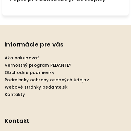
Z
á
p
Informácie pre vás
ä
Ako nakupovať
t
Vernostný program PEDANTE®
i
Obchodné podmienky
e
Podmienky ochrany osobných údajov
Webové stránky pedante.sk
Kontakty
Kontakt