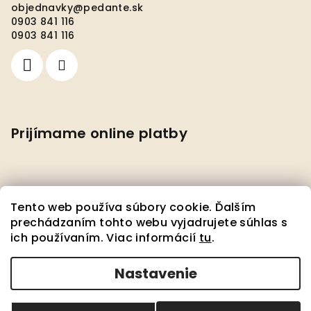
objednavky
@
pedante.sk
0903 841 116
0903 841 116
Prijímame online platby
Tento web používa súbory cookie. Ďalším
prechádzaním tohto webu vyjadrujete súhlas s
ich používaním. Viac informácií
tu
.
Facebook
Nastavenie
Copyright 2026
Pedante s.r.o.
. Všetky práva
vyhradené.
Upraviť nastavenie cookies