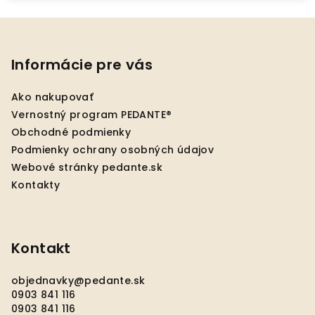
Z
á
p
Informácie pre vás
ä
Ako nakupovať
t
Vernostný program PEDANTE®
i
Obchodné podmienky
e
Podmienky ochrany osobných údajov
Webové stránky pedante.sk
Kontakty
Kontakt
objednavky
@
pedante.sk
0903 841 116
0903 841 116