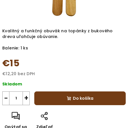
Kvalitný a funkčný obuvák na topánky z bukového
dreva uľahčuje obúvanie.
Balenie: 1 ks
€15
€12,20 bez DPH
Jednotková
Skladom
cena:
−
+
Do košíka
Opýtať sa
Zdieľať