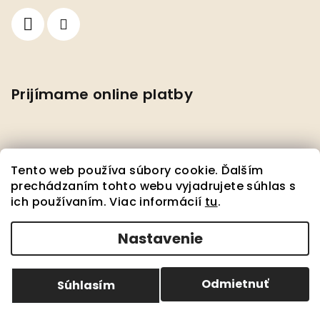
Prijímame online platby
Tento web používa súbory cookie. Ďalším
prechádzaním tohto webu vyjadrujete súhlas s
ich používaním. Viac informácií
tu
.
Facebook
Nastavenie
Copyright 2026
Pedante s.r.o.
. Všetky práva
vyhradené.
Upraviť nastavenie cookies
Odmietnuť
Súhlasím
Vytvoril Shoptet