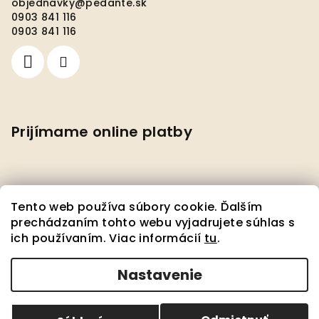
objednavky
@
pedante.sk
0903 841 116
0903 841 116
Prijímame online platby
Tento web používa súbory cookie. Ďalším
prechádzaním tohto webu vyjadrujete súhlas s
ich používaním. Viac informácií
tu
.
Facebook
Nastavenie
Copyright 2026
Pedante s.r.o.
. Všetky práva
vyhradené.
Upraviť nastavenie cookies