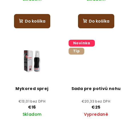
Do košíka
Do košíka
Novinka
Tip
Mykored sprej
Sada pre potivú nohu
€13,01 bez DPH
€20,33 bez DPH
€16
€25
Skladom
Vypredané