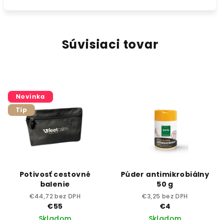
Súvisiaci tovar
Novinka
Tip
Potivosť cestovné
Púder antimikrobiálny
balenie
50 g
€44,72 bez DPH
€3,25 bez DPH
€55
€4
Skladom
Skladom