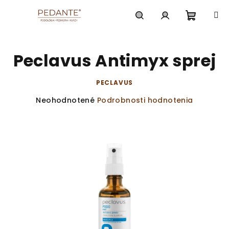
Prejsť
na
obsah
Nákup
Hľadať
Prihlásenie
Peclavus Antimyx sprej
košík
PECLAVUS
Priemerné
Neohodnotené
Podrobnosti hodnotenia
hodnotenie
produktu
je
0,0
z
5
hviezdičiek.