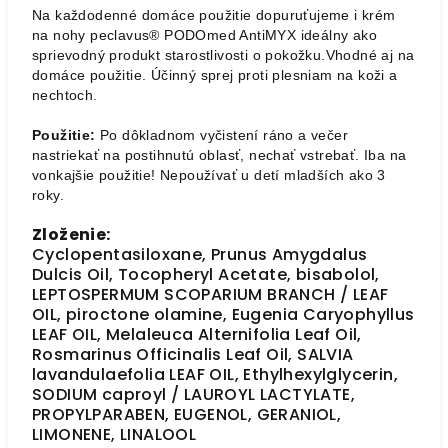
Na každodenné domáce použitie dopuruťujeme i krém
na nohy peclavus® PODOmed AntiMYX ideálny ako
sprievodný produkt starostlivosti o pokožku.Vhodné aj na
domáce použitie. Účinný sprej proti plesniam na koži a
nechtoch.
Použitie:
Po dôkladnom vyčistení ráno a večer
nastriekať na postihnutú oblasť, nechať vstrebať. Iba na
vonkajšie použitie! Nepoužívať u detí mladších ako 3
roky.
Zloženie:
Cyclopentasiloxane, Prunus Amygdalus
Dulcis Oil, Tocopheryl Acetate, bisabolol,
LEPTOSPERMUM SCOPARIUM BRANCH / LEAF
OIL, piroctone olamine, Eugenia Caryophyllus
LEAF OIL, Melaleuca Alternifolia Leaf Oil,
Rosmarinus Officinalis Leaf Oil, SALVIA
lavandulaefolia LEAF OIL, Ethylhexylglycerin,
SODIUM caproyl / LAUROYL LACTYLATE,
PROPYLPARABEN, EUGENOL, GERANIOL,
LIMONENE, LINALOOL