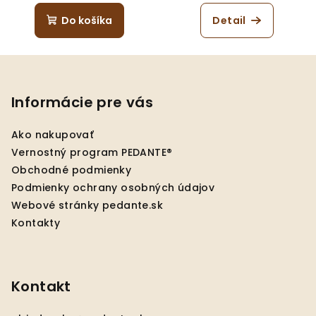
Do košíka
Detail
Z
á
p
Informácie pre vás
ä
Ako nakupovať
t
Vernostný program PEDANTE®
i
Obchodné podmienky
e
Podmienky ochrany osobných údajov
Webové stránky pedante.sk
Kontakty
Kontakt