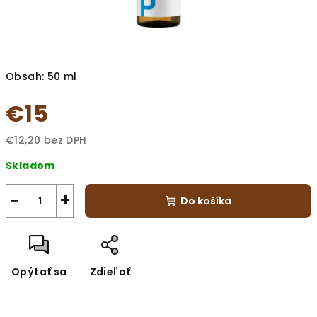
Obsah: 50 ml
€15
€12,20 bez DPH
Jednotková
Skladom
cena:
−
+
Do košíka
Opýtať sa
Zdieľať