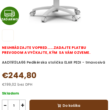
Z
ZADARMO
A
D
A
NEUHRÁDZAJTE VOPRED......ZADAJTE PLATBU
R
PREVODOM A VYČKAJTE, KÝM SA VÁM OZVEME.
AAD1913LA66 Pedikérska stolička ELAR PEDI - tmavosivá
M
€244,80
O
€199,02 bez DPH
Jednotková
Skladom
cena:
−
+
Do košíka