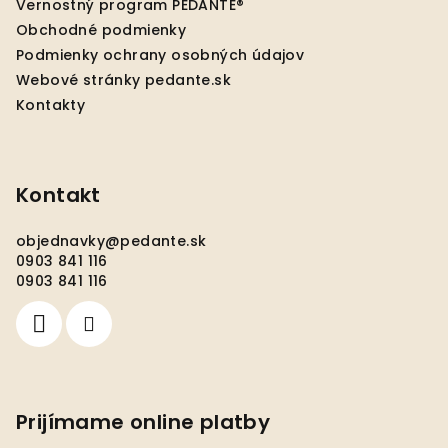
Vernostný program PEDANTE®
i
Obchodné podmienky
e
Podmienky ochrany osobných údajov
Webové stránky pedante.sk
Kontakty
Kontakt
objednavky
@
pedante.sk
0903 841 116
0903 841 116
Prijímame online platby