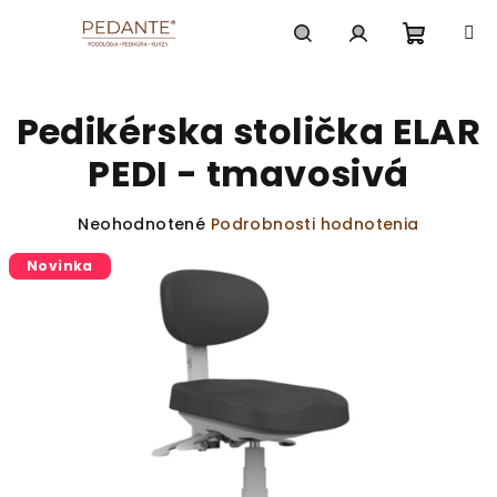
Prejsť
na
obsah
Nákup
Hľadať
Prihlásenie
Pedikérska stolička ELAR
košík
PEDI - tmavosivá
Priemerné
Neohodnotené
Podrobnosti hodnotenia
hodnotenie
Novinka
produktu
je
0,0
z
5
hviezdičiek.