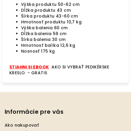
Výška produktu 50-62 cm
Dĺžka produktu 43 cm
Šírka produktu 43-60 cm
Hmotnosť produktu 10,7 kg
Výška balenia 60 cm
Dĺžka balenia 59 cm
Šírka balenia 30 cm
Hmotnosť balíka 12,6 kg
Nosnosť 175 kg
STIAHNI SI EBOOK
AKO SI VYBRAŤ PEDIKÉRSKE
KRESLO - GRATIS
Z
á
p
Informácie pre vás
ä
Ako nakupovať
t