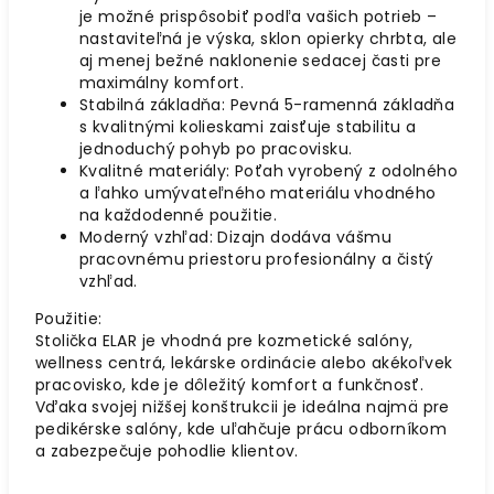
je možné prispôsobiť podľa vašich potrieb –
nastaviteľná je výska, sklon opierky chrbta, ale
aj menej bežné naklonenie sedacej časti pre
maximálny komfort.
Stabilná základňa: Pevná 5-ramenná základňa
s kvalitnými kolieskami zaisťuje stabilitu a
jednoduchý pohyb po pracovisku.
Kvalitné materiály: Poťah vyrobený z odolného
a ľahko umývateľného materiálu vhodného
na každodenné použitie.
Moderný vzhľad: Dizajn dodáva vášmu
pracovnému priestoru profesionálny a čistý
vzhľad.
Použitie:
Stolička ELAR je vhodná pre kozmetické salóny,
wellness centrá, lekárske ordinácie alebo akékoľvek
pracovisko, kde je dôležitý komfort a funkčnosť.
Vďaka svojej nižšej konštrukcii je ideálna najmä pre
pedikérske salóny, kde uľahčuje prácu odborníkom
a zabezpečuje pohodlie klientov.