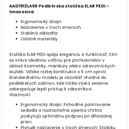
AAD1913LA66 Pedikérska stolička ELAR PEDI -
tmavosivá
Ergonomický dizajn
Nastavenie v troch smeroch
Stabilná základňa
Odolné materiály
Stolička ELAR PEDI spája eleganciu a funkčnosť, čím
sa stáva ideálnou voľbou pre profesionálov v
oblasti kozmetiky, manikúry alebo zdravotníckych
služieb. Vďaka nižšej konštrukcii o 5 cm oproti
štandardnému modelu je obzvlášť vhodná do
pedikérskych salónov, kde nižšia výska sedenia
zabezpečuje lepší prístup k zákazníkovi.
Vlastnosti:
Ergonomický dizajn: Pohodlné polstrovanie
sedadla a nastaviteľná opierka chrbta
poskytujú optimálnu podporu pri dlhodobej
práci.
Plynulé nastavenie v troch smeroch: Stoličku