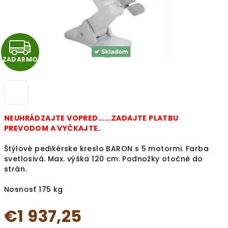
Z
ZADARMO
A
D
A
NEUHRÁDZAJTE VOPRED......ZADAJTE PLATBU
R
PREVODOM A VYČKAJTE.
Štýlové pedikérske kreslo BARON s 5 motormi. Farba
M
svetlosivá. Max. výška 120 cm. Podnožky otočné do
strán.
O
Nosnosť 175 kg
€1 937,25