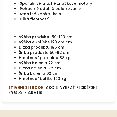
Spoľahlivé a tiché značkové motory
Pohodlné odolné polstrovanie
Stabilná konštrukcia
Dlhá životnosť
Výška produktu 59-100 cm
Výška v kolíske 120 cm cm
Dĺžka produktu 196 cm
Šírka produktu 56-82 cm
Hmotnosť produktu 88 kg
Výška balenia 72 cm
Dĺžka balenia 172 cm
Šírka balenia 62 cm
Hmotnosť balíka 100 kg
STIAHNI SI EBOOK
AKO SI VYBRAŤ PEDIKÉRSKE
KRESLO - GRATIS
Z