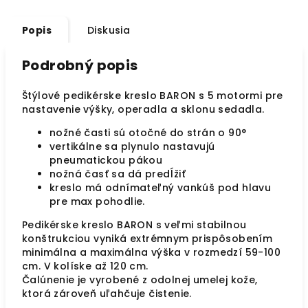
Popis
Diskusia
Podrobný popis
Štýlové pedikérske kreslo BARON s 5 motormi pre
nastavenie výšky, operadla a sklonu sedadla.
nožné časti sú otočné do strán o 90°
vertikálne sa plynulo nastavujú
pneumatickou pákou
nožná časť sa dá predĺžiť
kreslo má odnímateľný vankúš pod hlavu
pre max
pohodlie.
Pedikérske kreslo BARON s veľmi stabilnou
konštrukciou vyniká extrémnym prispôsobením
minimálna a maximálna výška v rozmedzí 59-100
cm. V kolíske až 120 cm.
Čalúnenie je vyrobené z odolnej umelej kože,
ktorá zároveň uľahčuje čistenie.