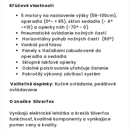
Kľúčové vlastnosti
5 motory na nastavenie výšky (59-100cm),
operadla (0°~ + 85), sklon sedadla (- 4°
~+10) a opierky nôh (-70° ~ 0)
Pneumatické ovládanie nožných častí
Horizontálny pohyb nožných častí (90°)
Vankúš pod hlavu
Panely s tlačidlami zabudované do
operadla a sedadla
Sklopné lakťové opierky
Odolné polstrovanie uľahčuje čistenie
Pokročilý výkonný zdvíhací systém
Voliteľné doplnky:
Ručné ovládanie, pedálové
ovládavanie
O značke Silverfox
Vynikajú elektrické lehátka a kreslá Silverfox
funkčnosť, kvalitné komponenty a vynikajúce
pomer ceny a kvality.