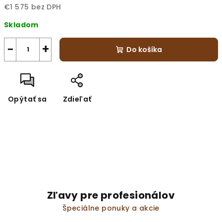
€1 575 bez DPH
Jednotková
Skladom
cena:
−
+
Do košíka
Opýtať sa
Zdieľať
Zľavy pre profesionálov
Špeciálne ponuky a akcie