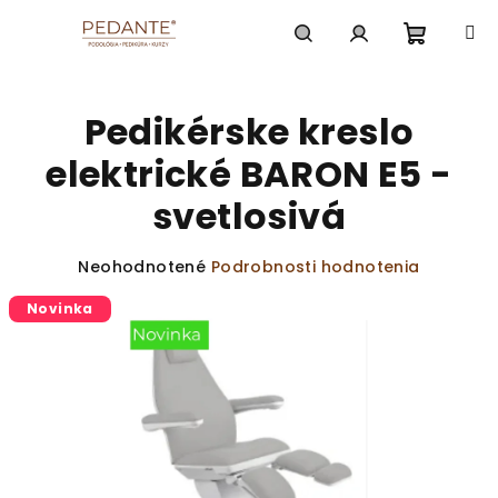
Prejsť
na
obsah
Nákup
Hľadať
Prihlásenie
Pedikérske kreslo
košík
elektrické BARON E5 -
svetlosivá
Priemerné
Neohodnotené
Podrobnosti hodnotenia
hodnotenie
Novinka
produktu
je
0,0
z
5
hviezdičiek.