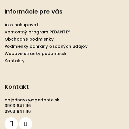
á
p
Informácie pre vás
ä
Ako nakupovať
t
Vernostný program PEDANTE®
i
Obchodné podmienky
e
Podmienky ochrany osobných údajov
Webové stránky pedante.sk
Kontakty
Kontakt
objednavky
@
pedante.sk
0903 841 116
0903 841 116