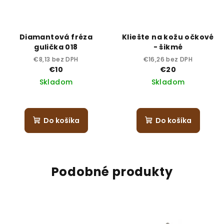
Diamantová fréza
Kliešte na kožu očkové
gulička 018
- šikmé
€8,13 bez DPH
€16,26 bez DPH
€10
€20
Skladom
Skladom
Do košíka
Do košíka
Podobné produkty