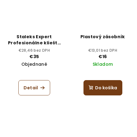
Staleks Expert
Plastový zásobník
Profesionálne kliešte
NE-20-8
€28,46 bez DPH
€13,01 bez DPH
€35
€16
Objednané
Skladom
Detail
Do košíka