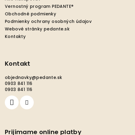
t
Vernostný program PEDANTE®
i
Obchodné podmienky
e
Podmienky ochrany osobných údajov
Webové stránky pedante.sk
Kontakty
Kontakt
objednavky
@
pedante.sk
0903 841 116
0903 841 116
Prijímame online platby