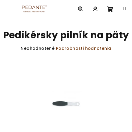
Prejsť
na
obsah
Nákup
Hľadať
Prihlásenie
Pedikérsky pilník na päty
košík
Priemerné
Neohodnotené
Podrobnosti hodnotenia
hodnotenie
produktu
je
0,0
z
5
hviezdičiek.