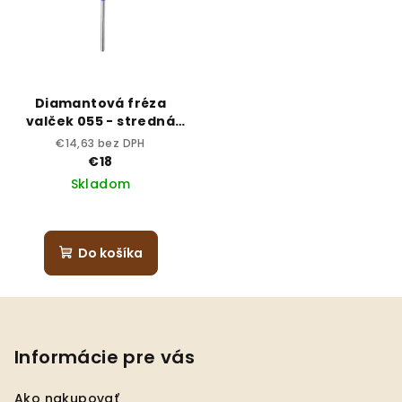
Diamantová fréza
valček 055 - stredná
dia
€14,63 bez DPH
€18
Skladom
Do košíka
Z
á
p
Informácie pre vás
ä
Ako nakupovať