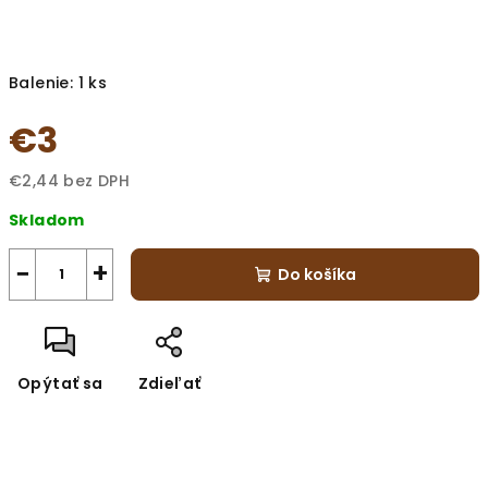
Balenie: 1 ks
€3
€2,44 bez DPH
Jednotková
Skladom
cena:
−
+
Do košíka
Opýtať sa
Zdieľať