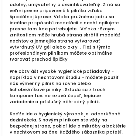
odolný, umývateľný a dezinfikovateľný. Zrná sú
veľmi pevne pripevnené k pilníku vďaka
špeciálnej úprave. Vďaka pružnému jadru sa
ideálne prispôsobí modelácii a necht opilujete
presne tam, kde potrebujete. Vďaka rôznym
zrnitostiam môže hrubá strana skrátiť modeláž
nechtov a jemnejšia strana vytvarovať
vytvrdnutý UV gél alebo akryl . Tiež s týmto
profesionálnym pilníkom môžete optimálne
tvarovať prechod špičky.
Pre obzvlášť vysoké hygienické požiadavky -
napríklad v nechtovom štúdiu - môžete použiť
náš výmenný pilník na rovné alebo
lichobežníkové pilníky . Skladá sa z troch
komponentov: nerezová čepeľ, lepiace
zariadenie a príslušný náhradný pilník.
Keďže ide o hygienický výrobok je odporúčaná
dezinfekcia. S novým pilníkom ste vždy na
bezpečnej strane, pokiaľ ide o mikróby a baktérie
v nechtovom salóne. Každého zákazníka poteší,