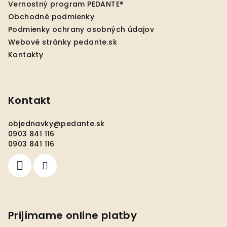
Vernostný program PEDANTE®
i
Obchodné podmienky
e
Podmienky ochrany osobných údajov
Webové stránky pedante.sk
Kontakty
Kontakt
objednavky
@
pedante.sk
0903 841 116
0903 841 116
Prijímame online platby