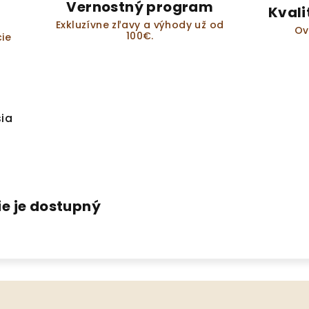
Vernostný program
Kvali
Exkluzívne zľavy a výhody už od
Ov
100€.
ie
sia
ie je dostupný