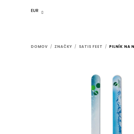
Prejsť
na
EUR
obsah
DOMOV
/
ZNAČKY
/
SATIS FEET
/
PILNÍK NA 