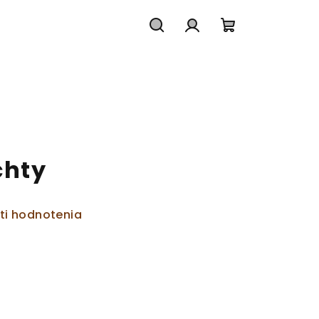
Hľadať
Prihlásenie
Nákupný
košík
chty
ti hodnotenia