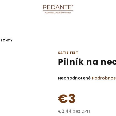
NECHTY
SATIS FEET
Pilník na ne
Priemerné
Neohodnotené
Podrobnos
hodnotenie
produktu
€3
je
0,0
z
€2,44 bez DPH
5