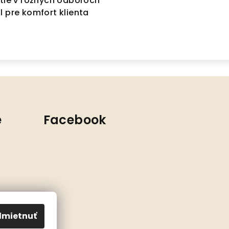
itie v rôznych odboroch
l pre komfort klienta
e
Facebook
mietnuť