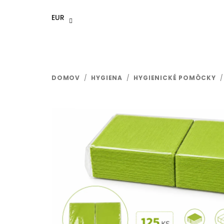
Prejsť
na
EUR
obsah
DOMOV
/
HYGIENA
/
HYGIENICKÉ POMÔCKY
/