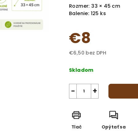
z
Rozmer: 33 × 45 cm
5
Balenie: 125 ks
hviezdičiek.
€8
€6,50 bez DPH
Jednotková
cena:
Skladom
−
+
Tlač
Opýtať sa