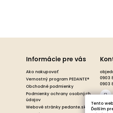
Z
á
Informácie pre vás
Kon
p
ä
Ako nakupovať
objed
t
0903 8
Vernostný program PEDANTE®
0903 8
Obchodné podmienky
i
Podmienky ochrany osobných
e
údajov
Tento web
Webové stránky pedante.sk
Ďalším pr