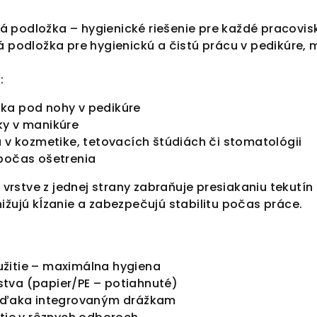
 podložka – hygienické riešenie pre každé pracovis
á podložka pre hygienickú a čistú prácu v pedikúre, 
:
ka pod nohy v pedikúre
ky v manikúre
a v kozmetike, tetovacích štúdiách či stomatológii
 počas ošetrenia
stve z jednej strany zabraňuje presiakaniu tekutín 
ižujú kĺzanie a zabezpečujú stabilitu počas práce.
žitie – maximálna hygiena
tva (papier/PE – potiahnuté)
 vďaka integrovaným drážkam