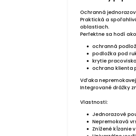
Ochranná jednorazová
Praktická a spoľahliv
oblastiach.
Perfektne sa hodí ako
ochranná podlož
podložka pod ru
krytie pracovisk
ochrana klienta
Vďaka nepremokavej vr
Integrované drážky zn
Vlastnosti:
Jednorazové pou
Nepremokavá vrs
Znížené kĺzanie