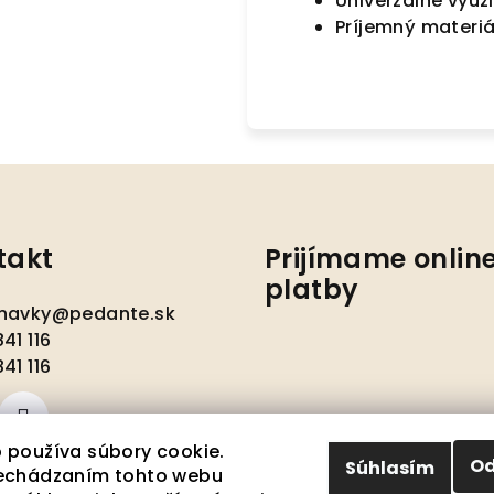
Univerzálne využ
Príjemný materiá
takt
Prijímame onlin
platby
navky
@
pedante.sk
41 116
41 116
 používa súbory cookie.
Od
Súhlasím
echádzaním tohto webu