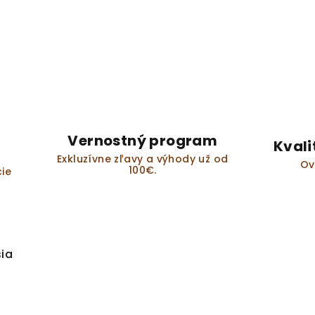
Vernostný program
Kvali
Exkluzívne zľavy a výhody už od
Ov
100€.
ie
sia