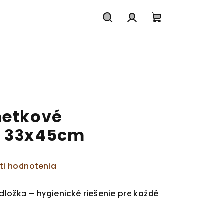
Hľadať
Prihlásenie
Nákupný
košík
metkové
é 33x45cm
ti hodnotenia
ložka – hygienické riešenie pre každé