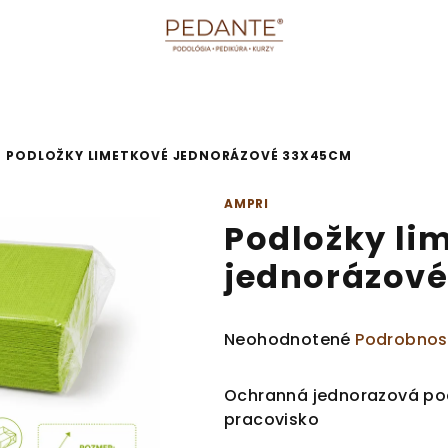
PODLOŽKY LIMETKOVÉ JEDNORÁZOVÉ 33X45CM
AMPRI
Podložky li
jednorázov
Priemerné
Neohodnotené
Podrobnos
hodnotenie
produktu
Ochranná jednorazová pod
je
pracovisko
0,0