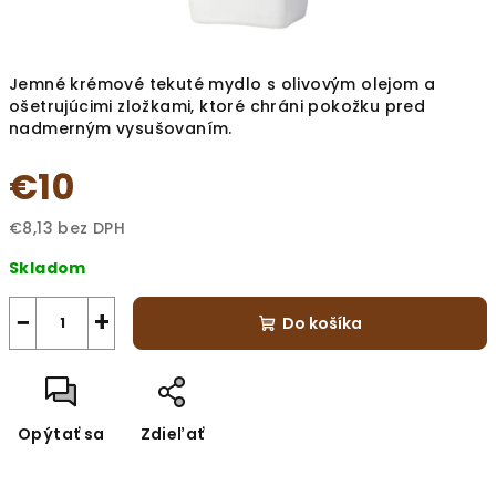
Jemné krémové tekuté mydlo s olivovým olejom a
ošetrujúcimi zložkami, ktoré chráni pokožku pred
nadmerným vysušovaním.
€10
€8,13 bez DPH
Jednotková
Skladom
cena:
−
+
Do košíka
Opýtať sa
Zdieľať