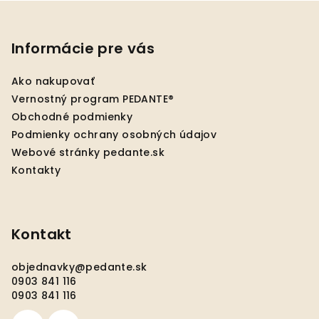
Z
á
p
Informácie pre vás
ä
Ako nakupovať
t
Vernostný program PEDANTE®
i
Obchodné podmienky
e
Podmienky ochrany osobných údajov
Webové stránky pedante.sk
Kontakty
Kontakt
objednavky
@
pedante.sk
0903 841 116
0903 841 116