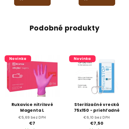
Podobné produkty
Novinka
Novinka
Rukavice nitrilové
Sterilizačné vrecká
Magenta L
75x150 - priehľadné
€5,69 bez DPH
€6,10 bez DPH
€7
€7,50