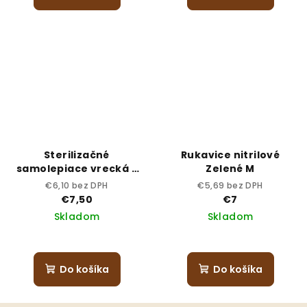
Sterilizačné
Rukavice nitrilové
samolepiace vrecká -
Zelené M
90x135 cm, 200 ks
€6,10 bez DPH
€5,69 bez DPH
€7,50
€7
Skladom
Skladom
Do košíka
Do košíka