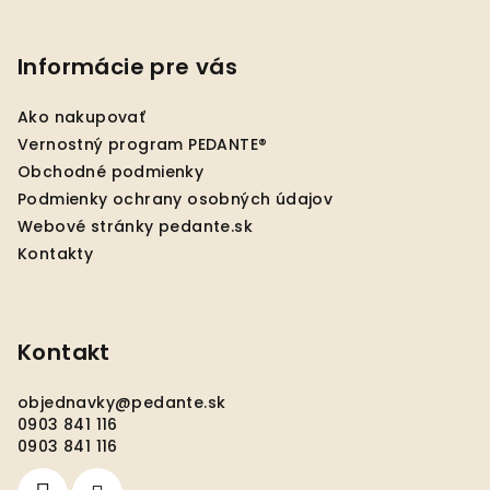
Z
á
p
Informácie pre vás
ä
Ako nakupovať
t
Vernostný program PEDANTE®
i
Obchodné podmienky
e
Podmienky ochrany osobných údajov
Webové stránky pedante.sk
Kontakty
Kontakt
objednavky
@
pedante.sk
0903 841 116
0903 841 116