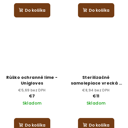
Do košíka
Do košíka
Rúško ochranné lime -
Sterilizačné
Unigloves
samolepiace vrecká -
90x230, 200 ks
€5,69 bez DPH
€8,94 bez DPH
€7
€11
Skladom
Skladom
Do košíka
Do košíka