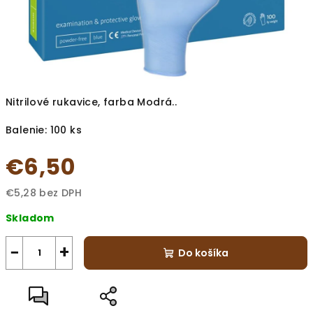
Nitrilové rukavice, farba Modrá..
Balenie: 100 ks
€6,50
€5,28 bez DPH
Jednotková
Skladom
cena:
−
+
Do košíka