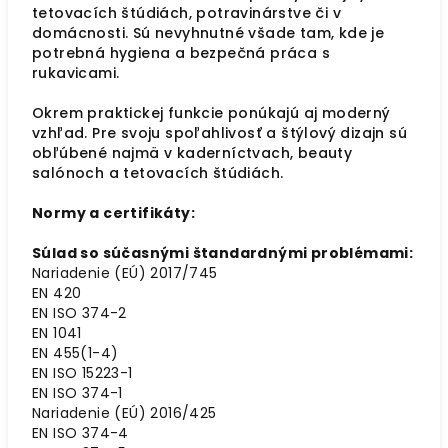
tetovacích štúdiách, potravinárstve či v
domácnosti. Sú nevyhnutné všade tam, kde je
potrebná hygiena a bezpečná práca s
rukavicami.
Okrem praktickej funkcie ponúkajú aj moderný
vzhľad. Pre svoju spoľahlivosť a štýlový dizajn sú
obľúbené najmä v kaderníctvach, beauty
salónoch a tetovacích štúdiách.
Normy a certifikáty:
Súlad so súčasnými štandardnými problémami:
Nariadenie (EÚ) 2017/745
EN 420
EN ISO 374-2
EN 1041
EN 455(1-4)
EN ISO 15223-1
EN ISO 374-1
Nariadenie (EÚ) 2016/425
EN ISO 374-4