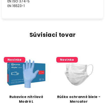
EN ISO 374-5
EN 16523-1
Súvisiaci tovar
Novinka
Novinka
Rukavice nitrilové
Rúško ochranné biele -
Modré L
Mercator