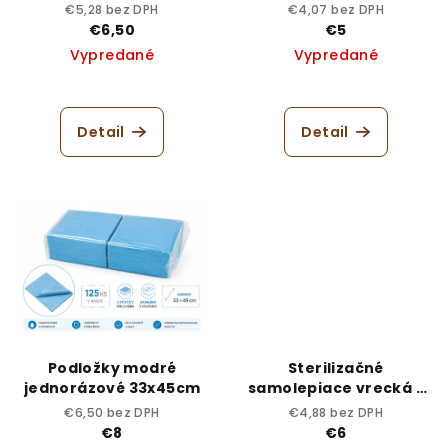
€5,28 bez DPH
€4,07 bez DPH
€6,50
€5
Vypredané
Vypredané
Detail
Detail
Podložky modré
Sterilizačné
jednorázové 33x45cm
samolepiace vrecká -
57x100, 200 ks
€6,50 bez DPH
€4,88 bez DPH
€8
€6