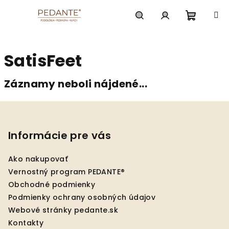
Prejsť
na
obsah
Nákup
Hľadať
Prihlásenie
SatisFeet
košík
Záznamy neboli nájdené...
Z
á
p
Informácie pre vás
ä
Ako nakupovať
t
Vernostný program PEDANTE®
i
Obchodné podmienky
e
Podmienky ochrany osobných údajov
Webové stránky pedante.sk
Kontakty