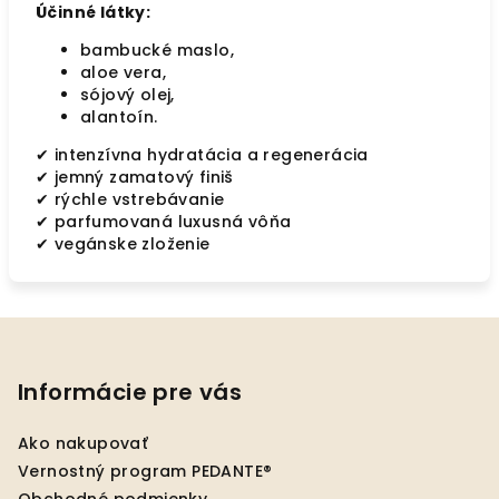
Účinné látky:
bambucké maslo,
aloe vera,
sójový olej,
alantoín.
✔ intenzívna hydratácia a regenerácia
✔ jemný zamatový finiš
✔ rýchle vstrebávanie
✔ parfumovaná luxusná vôňa
✔ vegánske zloženie
Z
á
p
Informácie pre vás
ä
Ako nakupovať
t
Vernostný program PEDANTE®
i