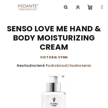
Prejsť
na
obsah
Nákup
Hľadať
Prihlásenie
SENSO LOVE ME HAND &
košík
BODY MOISTURIZING
CREAM
VICTORIA VYNN
Priemerné
Neohodnotené
Podrobnosti hodnotenia
hodnotenie
produktu
je
0,0
z
5
hviezdičiek.