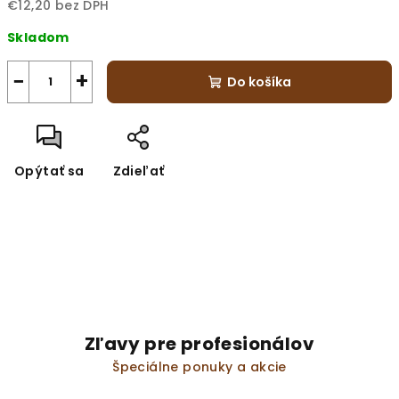
€12,20 bez DPH
Jednotková
Skladom
cena:
−
+
Do košíka
Opýtať sa
Zdieľať
Zľavy pre profesionálov
Špeciálne ponuky a akcie