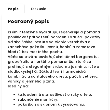
Popis
Diskusia
Podrobný popis
Krém intenzívne hydratuje, regeneruje a pomáha
posilňovať prirodzenú ochrannú bariéru pokožky.
Vďaka ľahkej textúre sa rýchlo vstrebáva a
zanecháva pokožku jemnú, hebkú a zamatovo
hladkú bez mastného pocitu.
Vôňa sa otvára osviežujúcimi tónmi bergamotu,
grapefruitu a horkého pomaranča, ktoré sa
prelínajú s elegantným srdcom z jazmínu, ruže a
sladkokyslej liči. Základ tvorí harmonická
kombinácia santalového dreva, pačuli, vetiveru,
vanilky a jemného pižma.
Ideálny na:
každodennú starostlivosť o ruky a telo,
zakončenie manikúry,
pokožku so sklonom k vysušovaniu.