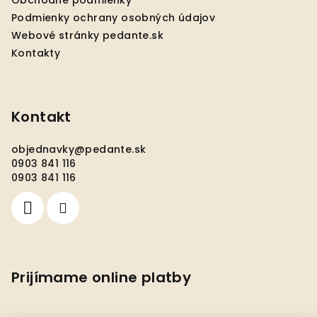
Obchodné podmienky
e
Podmienky ochrany osobných údajov
Webové stránky pedante.sk
Kontakty
Kontakt
objednavky
@
pedante.sk
0903 841 116
0903 841 116
Prijímame online platby