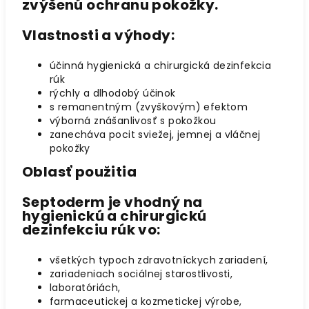
zvýšenú ochranu pokožky.
Vlastnosti a výhody:
účinná hygienická a chirurgická dezinfekcia
rúk
rýchly a dlhodobý účinok
s remanentným (zvyškovým) efektom
výborná znášanlivosť s pokožkou
zanecháva pocit sviežej, jemnej a vláčnej
pokožky
Oblasť použitia
Septoderm je vhodný na
hygienickú a chirurgickú
dezinfekciu rúk vo:
všetkých typoch zdravotníckych zariadení,
zariadeniach sociálnej starostlivosti,
laboratóriách,
farmaceutickej a kozmetickej výrobe,