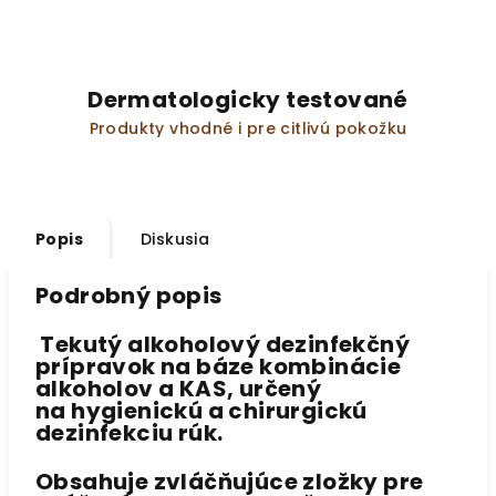
Dermatologicky testované
Produkty vhodné i pre citlivú pokožku
Popis
Diskusia
Podrobný popis
Tekutý
alkoholový dezinfekčný
prípravok
na báze kombinácie
alkoholov a KAS, určený
na
hygienickú a chirurgickú
dezinfekciu rúk
.
Obsahuje
zvláčňujúce zložky
pre