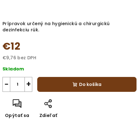
Prípravok určený na hygienickú a chirurgickú
dezinfekciu rúk.
€12
€9,76 bez DPH
Jednotková
Skladom
cena:
−
+
Do košíka
Opýtať sa
Zdieľať