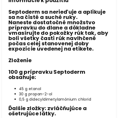
Informácie k použitiu
Septoderm sa
nerieďuje
a aplikuje
sa na
čisté a suché ruky
.
Naneste dostatočné množstvo
prípravku do dlane a dôkladne
vmasírujte do pokožky rúk tak, aby
boli všetky časti rúk navlhčené
počas celej stanovenej doby
expozície uvedenej na etikete.
Zloženie
100 g prípravku Septoderm
obsahuje:
45 g etanol
30 g propan-2-ol
0,5 g didecyldimetylamónium chlorid
Ďalšie zložky: zvláčňujúce a
ošetrujúce látky.