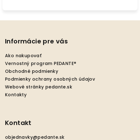
Z
á
p
Informácie pre vás
ä
Ako nakupovať
t
Vernostný program PEDANTE®
i
Obchodné podmienky
e
Podmienky ochrany osobných údajov
Webové stránky pedante.sk
Kontakty
Kontakt
objednavky
@
pedante.sk