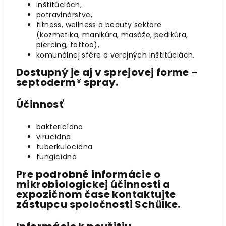
inštitúciách,
potravinárstve,
fitness, wellness a beauty sektore
(kozmetika, manikúra, masáže, pedikúra,
piercing, tattoo),
komunálnej sfére a verejných inštitúciách.
Dostupný je aj v
sprejovej forme –
septoderm® spray
.
Účinnosť
baktericídna
virucídna
tuberkulocídna
fungicídna
Pre podrobné informácie o
mikrobiologickej účinnosti a
expozičnom čase kontaktujte
zástupcu spoločnosti Schülke.