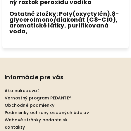
ný roztok peroxidu vodíka
Ostatné zložky:
Poly(oxyetylén).8-
glycerolmono/diakonát (C8-C10),
aromatické látky, purifikovaná
voda,
Z
á
p
Informácie pre vás
ä
Ako nakupovať
t
Vernostný program PEDANTE®
i
Obchodné podmienky
e
Podmienky ochrany osobných údajov
Webové stránky pedante.sk
Kontakty