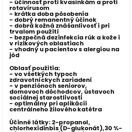
- účinnosť proti kvasinkám a proti
rotavírusom
- krátka doba pôsobenia
- dobrý remanentný účinok
- dobrá kožná znášanlivosť i pri
trvalom použití
- bezpečná dezinfekcia rúk a kože i
v rizikových oblastiach
- vhodný u pacientov s alergiou na
jód
Oblasť použitia:
- vo všetkých typoch
zdravotníckych zariadení
- v penziónoch seniorov,
domovoch dôchodcov, ústavoch
sociálnej starostlivosti
- optimálny pri aplikácii
centrálneho žilového katétra
Účinné látky:
2-propanol,
chlorhexidinbis (D-glukonát),30 %-