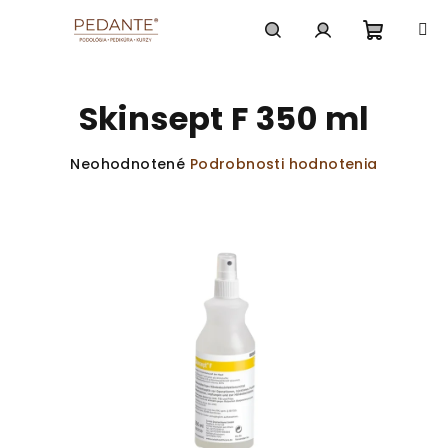
Prejsť
na
obsah
Nákup
Hľadať
Prihlásenie
Skinsept F 350 ml
košík
Priemerné
Neohodnotené
Podrobnosti hodnotenia
hodnotenie
produktu
je
0,0
z
5
hviezdičiek.