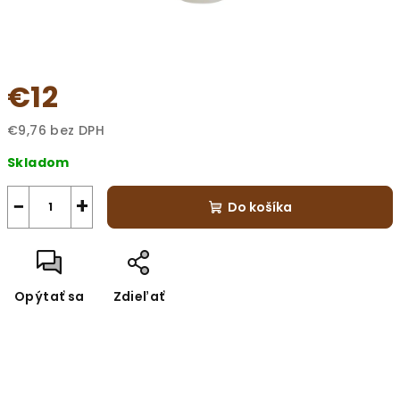
€12
€9,76 bez DPH
Jednotková
Skladom
cena:
−
+
Do košíka
Opýtať sa
Zdieľať