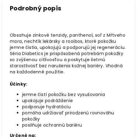
Podrobný popis
Obsahuje zinkové tenzidy, panthenol, soľ z Mŕtveho
mora, nechtík lekársky a rooibos, ktoré pokožku
jemne čistia, upokojujú a podporujú jej regeneráciu.
Séria Diabetics je prispôsobená potrebám pokožky
so zvýšenou citlivosťou a poskytuje šetrnú
starostlivosť bez narušenia kožnej bariéry. Vhodná
na každodenné použitie.
Účinky:
jemne čistí pokožku bez vysušovania
upokojuje podráždenie
podporuje hydratáciu
pomáha udržiavať prirodzenú rovnováhu
pokožky
posilňuje ochrannú bariéru
Určené na: