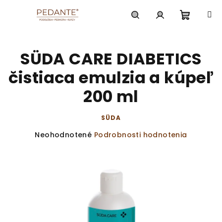
Prejsť
na
obsah
Nákup
Hľadať
Prihlásenie
SÜDA CARE DIABETICS
košík
čistiaca emulzia a kúpeľ
200 ml
SÜDA
Priemerné
Neohodnotené
Podrobnosti hodnotenia
hodnotenie
produktu
je
0,0
z
5
hviezdičiek.