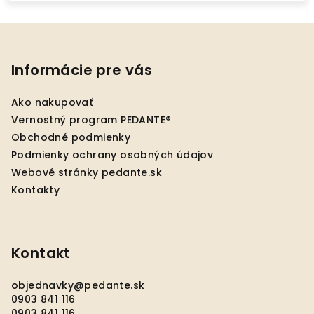
Z
á
p
Informácie pre vás
ä
Ako nakupovať
t
Vernostný program PEDANTE®
i
Obchodné podmienky
e
Podmienky ochrany osobných údajov
Webové stránky pedante.sk
Kontakty
Kontakt
objednavky
@
pedante.sk
0903 841 116
0903 841 116