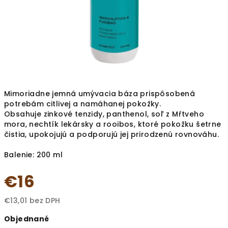
Mimoriadne jemná umývacia báza prispôsobená
potrebám citlivej a namáhanej pokožky.
Obsahuje zinkové tenzidy, panthenol, soľ z Mŕtveho
mora, nechtík lekársky a rooibos, ktoré pokožku šetrne
čistia, upokojujú a podporujú jej prirodzenú rovnováhu.
Balenie: 200 ml
€16
€13,01 bez DPH
Jednotková
Objednané
cena: