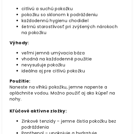
citlivú a suchú pokožku
pokožku so sklonom k podráždeniu
každodennú hygienu chodidiel
šetrnú starostlivosť pri zvýšených nárokoch
na pokožku
Výhody:
veľmi jemná umývacia báza
vhodná na každodenné použitie
nevysušuje pokožku
ideálna aj pre citlivú pokožku
Použitie:
Naneste na vlhkú pokožku, jemne napente a
opláchnite vodou. Možno použiť aj ako kúpeľ na
nohy.
Kľúčové aktívne zložky:
Zinkové tenzidy – jemne čistia pokožku bez
podráždenia
Panthenol – upokojuje a hydratuje