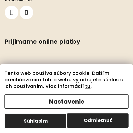
Prijímame online platby
Tento web používa súbory cookie. Ďalším
prechádzaním tohto webu vyjadrujete súhlas s
ich používaním. Viac informácií
tu
.
Facebook
Nastavenie
Copyright 2026
Pedante s.r.o.
. Všetky práva
vyhradené.
Upraviť nastavenie cookies
Odmietnuť
Súhlasím
Vytvoril Shoptet