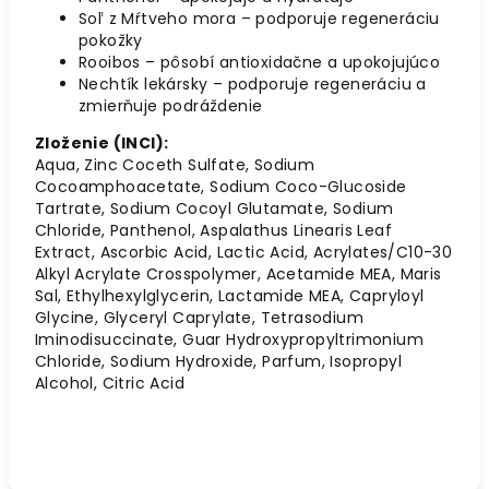
Soľ z Mŕtveho mora – podporuje regeneráciu
pokožky
Rooibos – pôsobí antioxidačne a upokojujúco
Nechtík lekársky – podporuje regeneráciu a
zmierňuje podráždenie
Zloženie (INCI):
Aqua, Zinc Coceth Sulfate, Sodium
Cocoamphoacetate, Sodium Coco-Glucoside
Tartrate, Sodium Cocoyl Glutamate, Sodium
Chloride, Panthenol, Aspalathus Linearis Leaf
Extract, Ascorbic Acid, Lactic Acid, Acrylates/C10-30
Alkyl Acrylate Crosspolymer, Acetamide MEA, Maris
Sal, Ethylhexylglycerin, Lactamide MEA, Capryloyl
Glycine, Glyceryl Caprylate, Tetrasodium
Iminodisuccinate, Guar Hydroxypropyltrimonium
Chloride, Sodium Hydroxide, Parfum, Isopropyl
Alcohol, Citric Acid