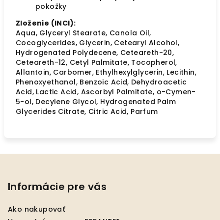
pokožky
Zloženie (INCI):
Aqua, Glyceryl Stearate, Canola Oil,
Cocoglycerides, Glycerin, Cetearyl Alcohol,
Hydrogenated Polydecene, Ceteareth-20,
Ceteareth-12, Cetyl Palmitate, Tocopherol,
Allantoin, Carbomer, Ethylhexylglycerin, Lecithin,
Phenoxyethanol, Benzoic Acid, Dehydroacetic
Acid, Lactic Acid, Ascorbyl Palmitate, o-Cymen-
5-ol, Decylene Glycol, Hydrogenated Palm
Glycerides Citrate, Citric Acid, Parfum
Z
á
p
Informácie pre vás
ä
Ako nakupovať
t