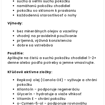
suchú a veľmi suchú pokožku
namáhanú pokožku chodidiel
pokožku so sklonom k praskaniu
každodennú starostlivosť o nohy
Výhody:
bez minerálnych olejov a vazelíny
vhodný na pravidelné používanie
príjemná, výživná konzistencia
dobre sa vstrebáva
Použitie:
Aplikujte na čistú a suchú pokožku chodidiel 1–2×
denne alebo podľa potreby a jemne vmasírujte.
Kľúčové aktívne zložky:
Repkový olej (Canola Oil) – vyživuje a chráni
pokožku
Allantoín – podporuje regeneráciu
Glycerín – hydratuje a viaže vlhkosť
Vitamín E – chráni pokožku
o-Cymen-5-ol – podporuje rovnováhu