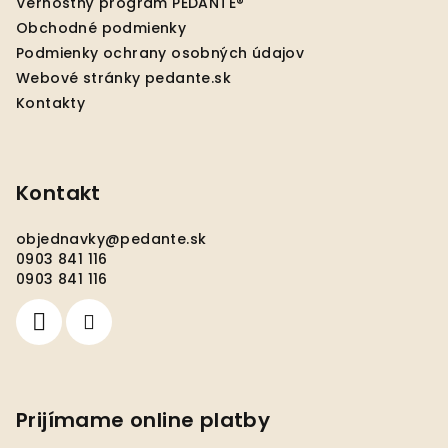
Vernostný program PEDANTE®
i
Obchodné podmienky
e
Podmienky ochrany osobných údajov
Webové stránky pedante.sk
Kontakty
Kontakt
objednavky
@
pedante.sk
0903 841 116
0903 841 116
Prijímame online platby