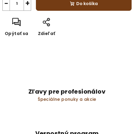
−
+
Do košíka
Opýtať sa
Zdieľať
Zľavy pre profesionálov
Špeciálne ponuky a akcie
Vernostný program