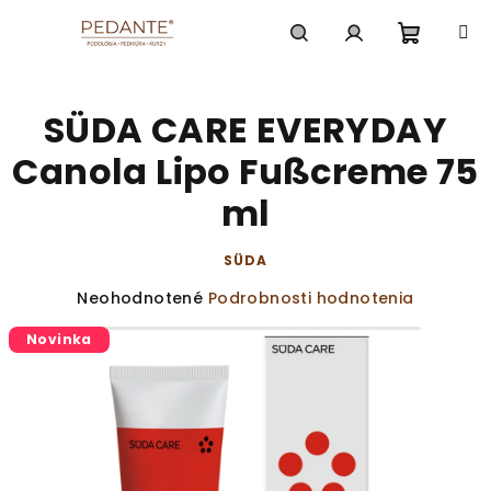
Prejsť
na
obsah
Nákup
Hľadať
Prihlásenie
SÜDA CARE EVERYDAY
košík
Canola Lipo Fußcreme 75
ml
SÜDA
Priemerné
Neohodnotené
Podrobnosti hodnotenia
hodnotenie
Novinka
produktu
je
0,0
z
5
hviezdičiek.