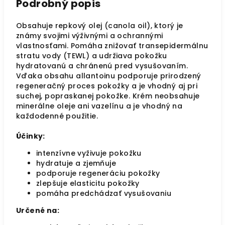
Podrobný popis
Obsahuje repkový olej (canola oil), ktorý je
známy svojimi výživnými a ochrannými
vlastnosťami. Pomáha znižovať transepidermálnu
stratu vody (TEWL) a udržiava pokožku
hydratovanú a chránenú pred vysušovaním.
Vďaka obsahu allantoinu podporuje prirodzený
regeneračný proces pokožky a je vhodný aj pri
suchej, popraskanej pokožke. Krém neobsahuje
minerálne oleje ani vazelínu a je vhodný na
každodenné použitie.
Účinky:
intenzívne vyživuje pokožku
hydratuje a zjemňuje
podporuje regeneráciu pokožky
zlepšuje elasticitu pokožky
pomáha predchádzať vysušovaniu
Určené na: