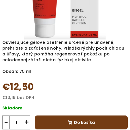
Osviežujúce gélové ošetrenie určené pre unavené,
prehriate a zaťažené nohy. Prináša rýchly pocit chladu
a úľavy, ktorý pomáha regenerovať pokožku po
celodennej záťaži alebo fyzickej aktivite.
Obsah: 75 ml
€12,50
€10,16 bez DPH
Jednotková
Skladom
cena:
−
+
Do košíka