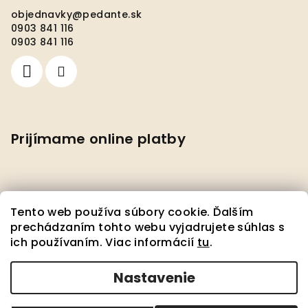
objednavky
@
pedante.sk
0903 841 116
0903 841 116
Prijímame online platby
Tento web používa súbory cookie. Ďalším
prechádzaním tohto webu vyjadrujete súhlas s
ich používaním. Viac informácií
tu
.
Facebook
Nastavenie
Copyright 2026
Pedante s.r.o.
. Všetky práva