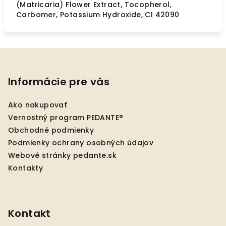
(Matricaria) Flower Extract, Tocopherol,
Carbomer, Potassium Hydroxide, CI 42090
Z
á
p
Informácie pre vás
ä
Ako nakupovať
t
Vernostný program PEDANTE®
i
Obchodné podmienky
e
Podmienky ochrany osobných údajov
Webové stránky pedante.sk
Kontakty
Kontakt