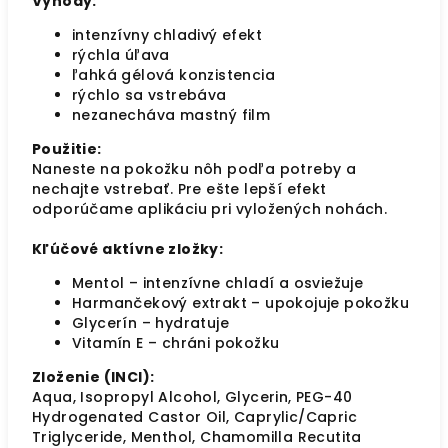
Výhody:
intenzívny chladivý efekt
rýchla úľava
ľahká gélová konzistencia
rýchlo sa vstrebáva
nezanecháva mastný film
Použitie:
Naneste na pokožku nôh podľa potreby a
nechajte vstrebať. Pre ešte lepší efekt
odporúčame aplikáciu pri vyložených nohách.
Kľúčové aktívne zložky:
Mentol – intenzívne chladí a osviežuje
Harmančekový extrakt – upokojuje pokožku
Glycerín – hydratuje
Vitamín E – chráni pokožku
Zloženie (INCI):
Aqua, Isopropyl Alcohol, Glycerin, PEG-40
Hydrogenated Castor Oil, Caprylic/Capric
Triglyceride, Menthol, Chamomilla Recutita