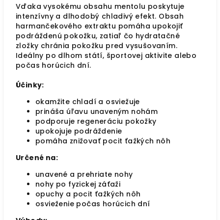
Vďaka vysokému obsahu mentolu poskytuje
intenzívny a dlhodobý chladivý efekt. Obsah
harmančekového extraktu pomáha upokojiť
podráždenú pokožku, zatiaľ čo hydratačné
zložky chránia pokožku pred vysušovaním.
Ideálny po dlhom státí, športovej aktivite alebo
počas horúcich dní.
Účinky:
okamžite chladí a osviežuje
prináša úľavu unaveným nohám
podporuje regeneráciu pokožky
upokojuje podráždenie
pomáha znižovať pocit ťažkých nôh
Určené na:
unavené a prehriate nohy
nohy po fyzickej záťaži
opuchy a pocit ťažkých nôh
osvieženie počas horúcich dní