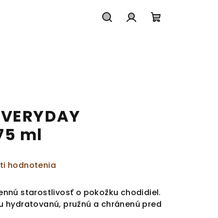
Hľadať
Prihlásenie
Nákupný
košík
EVERYDAY
75 ml
ti hodnotenia
nú starostlivosť o pokožku chodidiel.
 hydratovanú, pružnú a chránenú pred