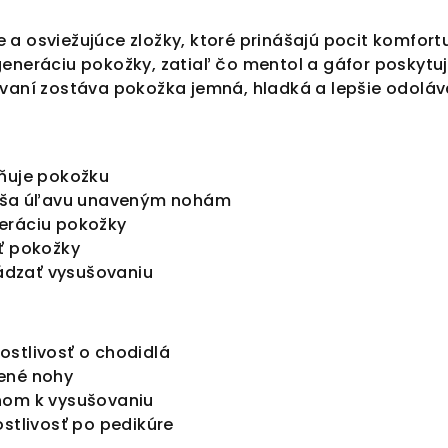
 a osviežujúce zložky, ktoré prinášajú pocit komfo
eneráciu pokožky, zatiaľ čo mentol a gáfor poskytujú
ívaní zostáva pokožka jemná, hladká a lepšie odoláv
mňuje pokožku
náša úľavu unaveným nohám
eráciu pokožky
ť pokožky
dzať vysušovaniu
stlivosť o chodidlá
ené nohy
nom k vysušovaniu
ostlivosť po pedikúre