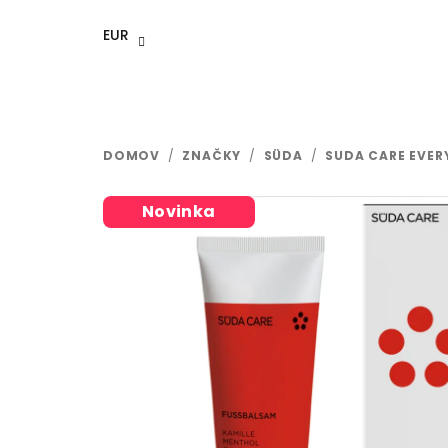
Prejsť
na
EUR
obsah
DOMOV
/
ZNAČKY
/
SÜDA
/
SUDA CARE EVER
Novinka