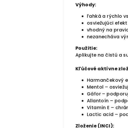
Výhody:
ľahká a rýchlo v
osviežujúci efek
vhodný na pravi
nezanecháva výr
Použitie:
Aplikujte na čistú a
Kľúčové aktívne zlož
Harmančekový ex
Mentol – osviežu
Gáfor – podporuj
Allantoín – pod
Vitamín E – chrá
Lactic acid – po
Zloženie (INCI):