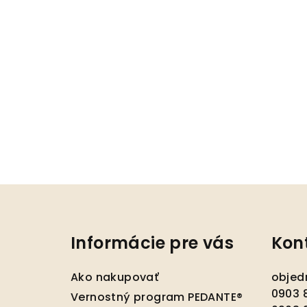
Z
á
Informácie pre vás
Kon
p
ä
Ako nakupovať
objed
t
0903 8
Vernostný program PEDANTE®