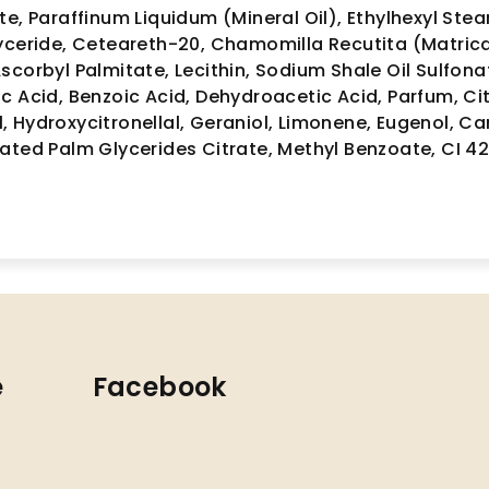
e, Paraffinum Liquidum (Mineral Oil), Ethylhexyl Stear
yceride, Ceteareth-20, Chamomilla Recutita (Matricar
scorbyl Palmitate, Lecithin, Sodium Shale Oil Sulfona
c Acid, Benzoic Acid, Dehydroacetic Acid, Parfum, Cit
 Hydroxycitronellal, Geraniol, Limonene, Eugenol, Ca
ated Palm Glycerides Citrate, Methyl Benzoate, CI 4
e
Facebook