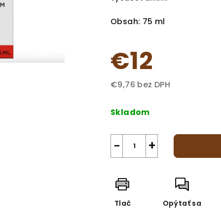
z
5
Obsah: 75 ml
hviezdičiek.
€12
€9,76 bez DPH
Jednotková
cena:
Skladom
−
+
Tlač
Opýtať sa