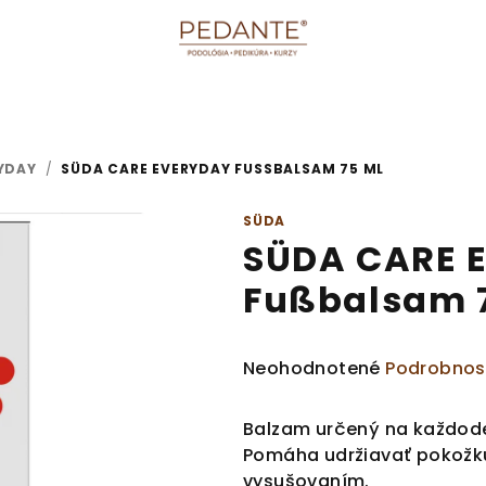
YDAY
/
SÜDA CARE EVERYDAY FUSSBALSAM 75 ML
SÜDA
SÜDA CARE 
Fußbalsam 
Priemerné
Neohodnotené
Podrobnos
hodnotenie
produktu
Balzam určený na každoden
je
Pomáha udržiavať pokožku
0,0
vysušovaním.