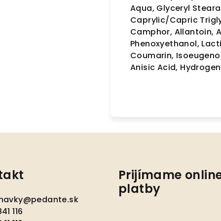
Aqua, Glyceryl Stearat
Caprylic/Capric Trigl
Camphor, Allantoin, A
Phenoxyethanol, Lacti
Coumarin, Isoeugenol,
Anisic Acid, Hydrogen
takt
Prijímame onlin
platby
navky
@
pedante.sk
41 116