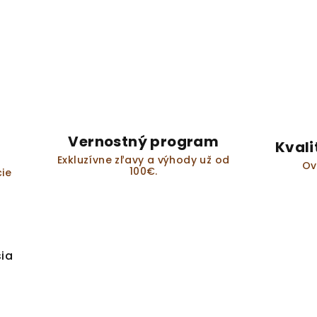
Vernostný program
Kvali
Exkluzívne zľavy a výhody už od
Ov
100€.
ie
sia