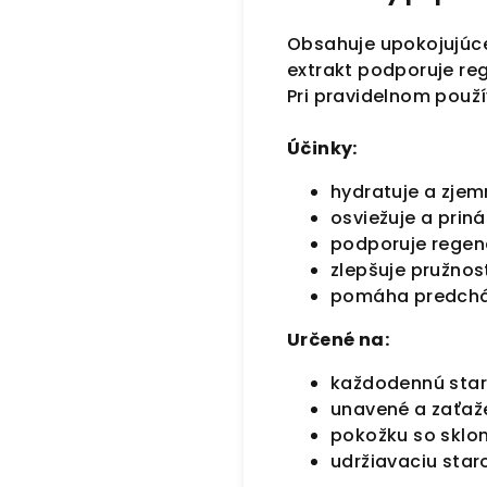
Obsahuje upokojujúce
extrakt podporuje reg
Pri pravidelnom použ
Účinky:
hydratuje a zje
osviežuje a pri
podporuje regen
zlepšuje pružnos
pomáha predchá
Určené na:
každodennú staro
unavené a zaťaž
pokožku so sklo
udržiavaciu star