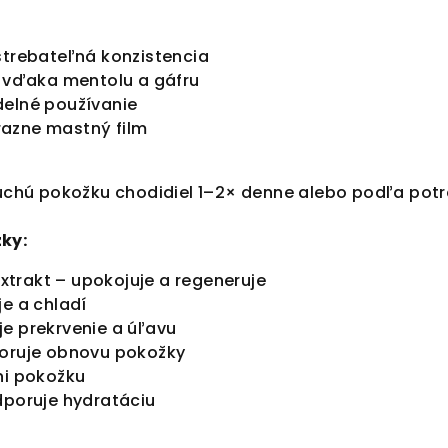
strebateľná konzistencia
t vďaka mentolu a gáfru
delné používanie
azne mastný film
 suchú pokožku chodidiel 1–2× denne alebo podľa potr
ky:
trakt – upokojuje a regeneruje
je a chladí
e prekrvenie a úľavu
poruje obnovu pokožky
ni pokožku
dporuje hydratáciu