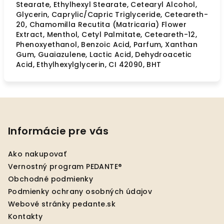
Stearate, Ethylhexyl Stearate, Cetearyl Alcohol,
Glycerin, Caprylic/Capric Triglyceride, Ceteareth-
20, Chamomilla Recutita (Matricaria) Flower
Extract, Menthol, Cetyl Palmitate, Ceteareth-12,
Phenoxyethanol, Benzoic Acid, Parfum, Xanthan
Gum, Guaiazulene, Lactic Acid, Dehydroacetic
Acid, Ethylhexylglycerin, CI 42090, BHT
Z
á
p
Informácie pre vás
ä
Ako nakupovať
t
Vernostný program PEDANTE®
i
Obchodné podmienky
e
Podmienky ochrany osobných údajov
Webové stránky pedante.sk
Kontakty