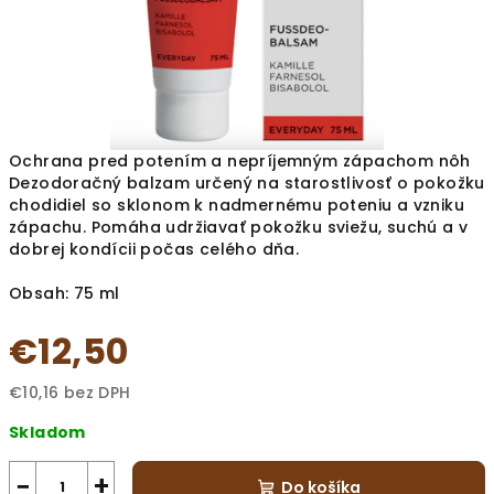
Ochrana pred potením a nepríjemným zápachom nôh
Dezodoračný balzam určený na starostlivosť o pokožku
chodidiel so sklonom k nadmernému poteniu a vzniku
zápachu. Pomáha udržiavať pokožku sviežu, suchú a v
dobrej kondícii počas celého dňa.
Obsah: 75 ml
€12,50
€10,16 bez DPH
Jednotková
Skladom
cena:
−
+
Do košíka