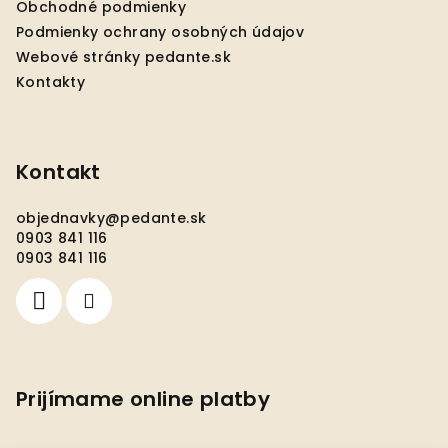
Obchodné podmienky
e
Podmienky ochrany osobných údajov
Webové stránky pedante.sk
Kontakty
Kontakt
objednavky
@
pedante.sk
0903 841 116
0903 841 116
Prijímame online platby