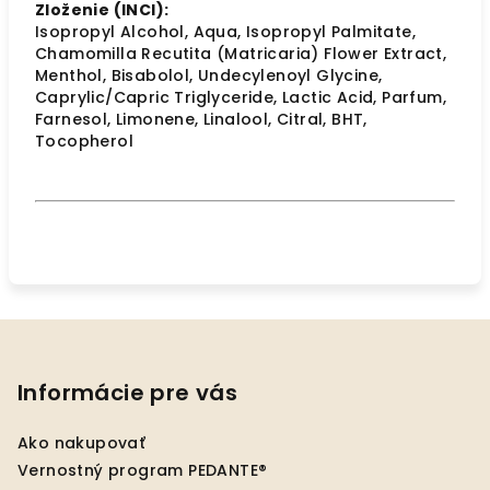
Zloženie (INCI):
Isopropyl Alcohol, Aqua, Isopropyl Palmitate,
Chamomilla Recutita (Matricaria) Flower Extract,
Menthol, Bisabolol, Undecylenoyl Glycine,
Caprylic/Capric Triglyceride, Lactic Acid, Parfum,
Farnesol, Limonene, Linalool, Citral, BHT,
Tocopherol
Z
á
p
Informácie pre vás
ä
Ako nakupovať
t
Vernostný program PEDANTE®
i