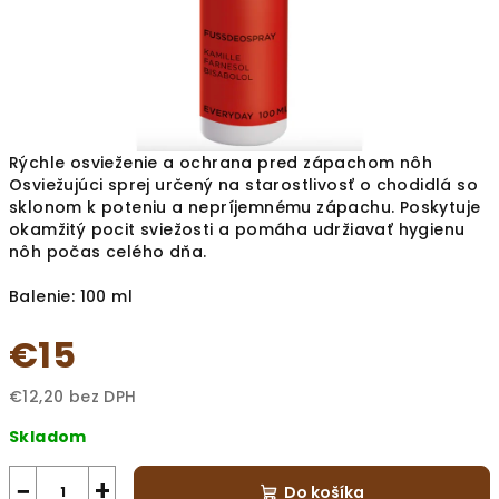
Rýchle osvieženie a ochrana pred zápachom nôh
Osviežujúci sprej určený na starostlivosť o chodidlá so
sklonom k poteniu a nepríjemnému zápachu. Poskytuje
okamžitý pocit sviežosti a pomáha udržiavať hygienu
nôh počas celého dňa.
Balenie: 100 ml
€15
€12,20 bez DPH
Jednotková
Skladom
cena:
−
+
Do košíka