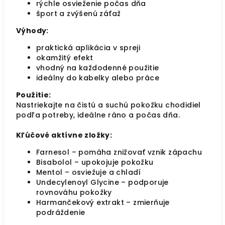
rýchle osvieženie počas dňa
šport a zvýšenú záťaž
Výhody:
praktická aplikácia v spreji
okamžitý efekt
vhodný na každodenné použitie
ideálny do kabelky alebo práce
Použitie:
Nastriekajte na čistú a suchú pokožku chodidiel
podľa potreby, ideálne ráno a počas dňa.
Kľúčové aktívne zložky:
Farnesol – pomáha znižovať vznik zápachu
Bisabolol – upokojuje pokožku
Mentol – osviežuje a chladí
Undecylenoyl Glycine – podporuje
rovnováhu pokožky
Harmančekový extrakt – zmierňuje
podráždenie