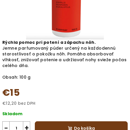
Rýchla pomoc pri potení a zápachu nôh.
Jemne parfumovaný púder určený na každodennú
starostlivosť o pokožku nôh. Pomáha absorbovať
vlhkosť, znižovať potenie a udržiavať nohy svieže počas
celého dňa.
Obsah: 100 g
€15
€12,20 bez DPH
Jednotková
Skladom
cena:
−
+
Do košíka