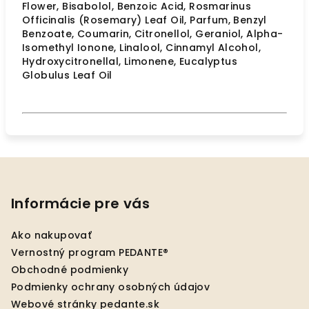
Flower, Bisabolol, Benzoic Acid, Rosmarinus
Officinalis (Rosemary) Leaf Oil, Parfum, Benzyl
Benzoate, Coumarin, Citronellol, Geraniol, Alpha-
Isomethyl Ionone, Linalool, Cinnamyl Alcohol,
Hydroxycitronellal, Limonene, Eucalyptus
Globulus Leaf Oil
Z
á
p
Informácie pre vás
ä
Ako nakupovať
t
Vernostný program PEDANTE®
i
Obchodné podmienky
e
Podmienky ochrany osobných údajov
Webové stránky pedante.sk