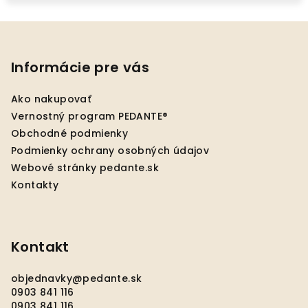
Z
á
p
Informácie pre vás
ä
Ako nakupovať
t
Vernostný program PEDANTE®
i
Obchodné podmienky
e
Podmienky ochrany osobných údajov
Webové stránky pedante.sk
Kontakty
Kontakt
objednavky
@
pedante.sk
0903 841 116
0903 841 116