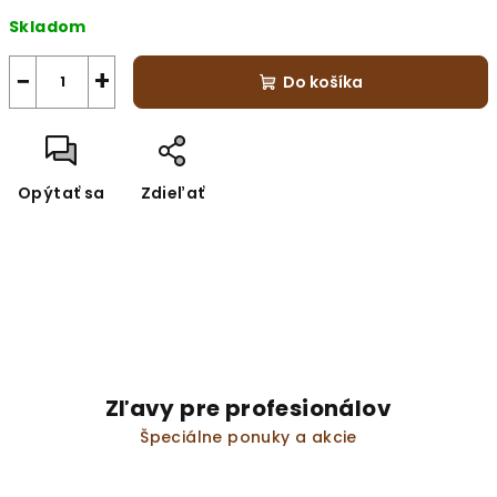
Jednotková
Skladom
cena:
−
+
Do košíka
Opýtať sa
Zdieľať
Zľavy pre profesionálov
Špeciálne ponuky a akcie