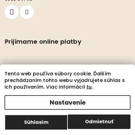
Prijímame online platby
Tento web používa súbory cookie. Ďalším
prechádzaním tohto webu vyjadrujete súhlas s
ich používaním. Viac informácií
tu
.
Facebook
Nastavenie
Copyright 2026
Pedante s.r.o.
. Všetky práva
vyhradené.
Upraviť nastavenie cookies
Odmietnuť
Súhlasím
Vytvoril Shoptet