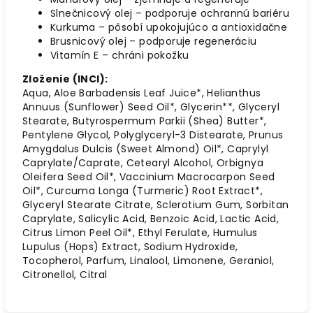
Slnečnicový olej – podporuje ochrannú bariéru
Kurkuma – pôsobí upokojujúco a antioxidačne
Brusnicový olej – podporuje regeneráciu
Vitamín E – chráni pokožku
Zloženie (INCI):
Aqua, Aloe Barbadensis Leaf Juice*, Helianthus
Annuus (Sunflower) Seed Oil*, Glycerin**, Glyceryl
Stearate, Butyrospermum Parkii (Shea) Butter*,
Pentylene Glycol, Polyglyceryl-3 Distearate, Prunus
Amygdalus Dulcis (Sweet Almond) Oil*, Caprylyl
Caprylate/Caprate, Cetearyl Alcohol, Orbignya
Oleifera Seed Oil*, Vaccinium Macrocarpon Seed
Oil*, Curcuma Longa (Turmeric) Root Extract*,
Glyceryl Stearate Citrate, Sclerotium Gum, Sorbitan
Caprylate, Salicylic Acid, Benzoic Acid, Lactic Acid,
Citrus Limon Peel Oil*, Ethyl Ferulate, Humulus
Lupulus (Hops) Extract, Sodium Hydroxide,
Tocopherol, Parfum, Linalool, Limonene, Geraniol,
Citronellol, Citral