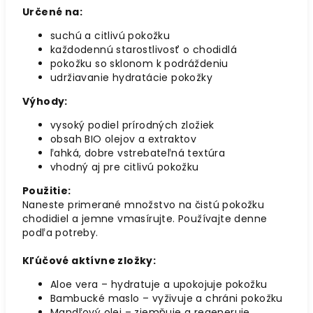
Určené na:
suchú a citlivú pokožku
každodennú starostlivosť o chodidlá
pokožku so sklonom k podráždeniu
udržiavanie hydratácie pokožky
Výhody:
vysoký podiel prírodných zložiek
obsah BIO olejov a extraktov
ľahká, dobre vstrebateľná textúra
vhodný aj pre citlivú pokožku
Použitie:
Naneste primerané množstvo na čistú pokožku
chodidiel a jemne vmasírujte. Používajte denne
podľa potreby.
Kľúčové aktívne zložky:
Aloe vera – hydratuje a upokojuje pokožku
Bambucké maslo – vyživuje a chráni pokožku
Mandľový olej – zjemňuje a regeneruje