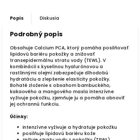
Popis
Diskusia
Podrobný popis
Obsahuje Calcium PCA, ktorý pomáha posilňovať
lipidovú bariéru pokožky a znižovať
transepidermálnu stratu vody (TEWL). V
kombinácii s kyselinou hyalurónovou a
rastlinnými olejmi zabezpečuje dlhodobú
hydratáciu a zlepšenie elasticity pokožky.
Bohaté zloženie s obsahom bambuckého,
kakaového a mangového masla intenzívne
vyživuje pokožku, zjemňuje ju a pomáha obnoviť
jej ochrannú funkciu.
Účinky:
intenzívne vyživuje a hydratuje pokožku
posilňuje lipidovú bariéru kože
znižuje stratu vody z pokožky (TEWL)