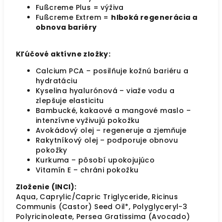
Fußcreme Plus = výživa
Fußcreme Extrem =
hlboká regenerácia a
obnova bariéry
Kľúčové aktívne zložky:
Calcium PCA – posilňuje kožnú bariéru a
hydratáciu
Kyselina hyalurónová – viaže vodu a
zlepšuje elasticitu
Bambucké, kakaové a mangové maslo –
intenzívne vyživujú pokožku
Avokádový olej – regeneruje a zjemňuje
Rakytníkový olej – podporuje obnovu
pokožky
Kurkuma – pôsobí upokojujúco
Vitamín E – chráni pokožku
Zloženie (INCI):
Aqua, Caprylic/Capric Triglyceride, Ricinus
Communis (Castor) Seed Oil*, Polyglyceryl-3
Polyricinoleate, Persea Gratissima (Avocado)