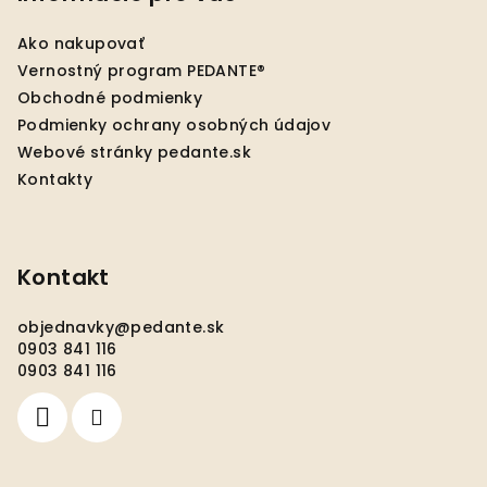
ä
Ako nakupovať
t
Vernostný program PEDANTE®
i
Obchodné podmienky
e
Podmienky ochrany osobných údajov
Webové stránky pedante.sk
Kontakty
Kontakt
objednavky
@
pedante.sk
0903 841 116
0903 841 116