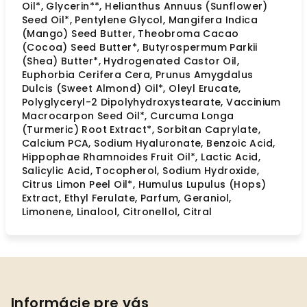
Oil*, Glycerin**, Helianthus Annuus (Sunflower)
Seed Oil*, Pentylene Glycol, Mangifera Indica
(Mango) Seed Butter, Theobroma Cacao
(Cocoa) Seed Butter*, Butyrospermum Parkii
(Shea) Butter*, Hydrogenated Castor Oil,
Euphorbia Cerifera Cera, Prunus Amygdalus
Dulcis (Sweet Almond) Oil*, Oleyl Erucate,
Polyglyceryl-2 Dipolyhydroxystearate, Vaccinium
Macrocarpon Seed Oil*, Curcuma Longa
(Turmeric) Root Extract*, Sorbitan Caprylate,
Calcium PCA, Sodium Hyaluronate, Benzoic Acid,
Hippophae Rhamnoides Fruit Oil*, Lactic Acid,
Salicylic Acid, Tocopherol, Sodium Hydroxide,
Citrus Limon Peel Oil*, Humulus Lupulus (Hops)
Extract, Ethyl Ferulate, Parfum, Geraniol,
Limonene, Linalool, Citronellol, Citral
Z
á
p
Informácie pre vás