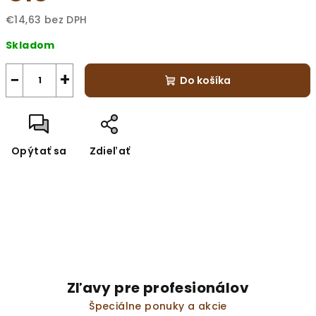
€14,63 bez DPH
Jednotková
Skladom
cena:
−
+
Do košíka
Opýtať sa
Zdieľať
Zľavy pre profesionálov
Špeciálne ponuky a akcie