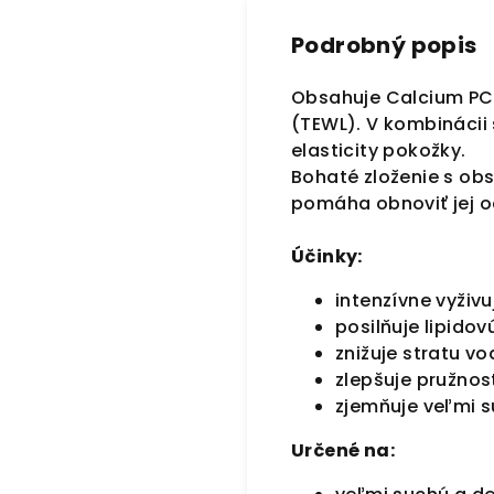
Podrobný popis
Obsahuje Calcium PCA
(TEWL). V kombinácii
elasticity pokožky.
Bohaté zloženie s ob
pomáha obnoviť jej o
Účinky:
intenzívne vyživ
posilňuje lipidov
znižuje stratu v
zlepšuje pružnosť
zjemňuje veľmi s
Určené na: