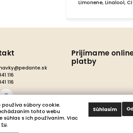
Limonene, Linalool, Cit
takt
Prijímame onlin
platby
navky
@
pedante.sk
41 116
41 116
 používa súbory cookie.
Od
Súhlasím
echádzaním tohto webu
e súhlas s ich používaním. Viac
í
tu
.