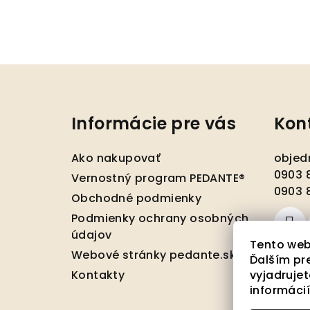
Z
á
Informácie pre vás
Kon
p
ä
Ako nakupovať
objed
t
0903 8
Vernostný program PEDANTE®
0903 8
Obchodné podmienky
i
Podmienky ochrany osobných
e
údajov
Tento web
Webové stránky pedante.sk
Ďalším pr
Kontakty
vyjadrujet
informáci