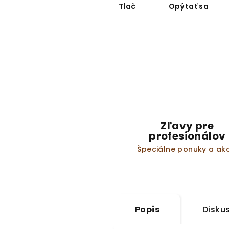
Tlač
Opýtať sa
Zľavy pre
profesionálov
Špeciálne ponuky a akc
Popis
Disku