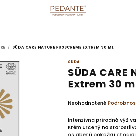
URE
/
SÜDA CARE NATURE FUSSCREME EXTREM 30 ML
SÜDA
SÜDA CARE 
Extrem 30 m
Priemerné
Neohodnotené
Podrobnos
hodnotenie
produktu
Intenzívna prírodná výži
je
Krém určený na starostli
0,0
oslabenú pokožku chodidi