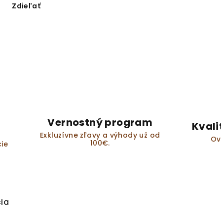
Zdieľať
Vernostný program
Kvali
Exkluzívne zľavy a výhody už od
Ov
100€.
ie
sia