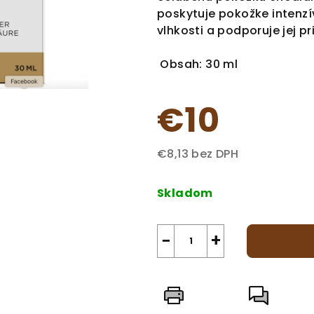
z
poskytuje pokožke intenzív
5
vlhkosti a podporuje jej p
hviezdičiek.
Obsah: 30 ml
€10
€8,13 bez DPH
Jednotková
cena:
Skladom
−
+