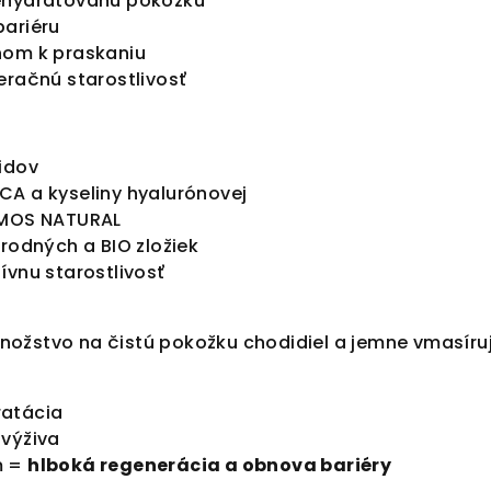
ehydratovanú pokožku
bariéru
nom k praskaniu
eračnú starostlivosť
idov
CA a kyseliny hyalurónovej
SMOS NATURAL
írodných a BIO zložiek
ívnu starostlivosť
ožstvo na čistú pokožku chodidiel a jemne vmasírujt
atácia
 výživa
m =
hlboká regenerácia a obnova bariéry