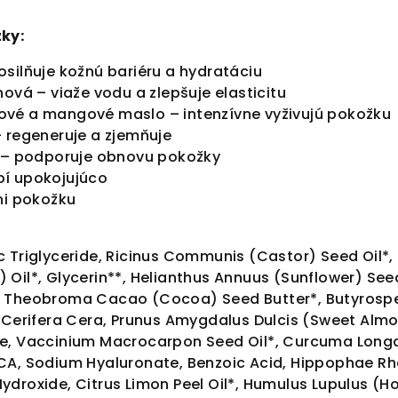
ky:
silňuje kožnú bariéru a hydratáciu
nová – viaže vodu a zlepšuje elasticitu
vé a mangové maslo – intenzívne vyživujú pokožku
 regeneruje a zjemňuje
j – podporuje obnovu pokožky
í upokojujúco
ni pokožku
 Triglyceride, Ricinus Communis (Castor) Seed Oil*, 
Oil*, Glycerin**, Helianthus Annuus (Sunflower) Seed
, Theobroma Cacao (Cocoa) Seed Butter*, Butyrospe
 Cerifera Cera, Prunus Amygdalus Dulcis (Sweet Almond
e, Vaccinium Macrocarpon Seed Oil*, Curcuma Longa 
A, Sodium Hyaluronate, Benzoic Acid, Hippophae Rhamn
droxide, Citrus Limon Peel Oil*, Humulus Lupulus (Hop