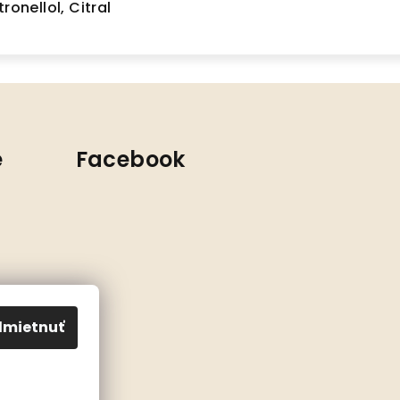
ronellol, Citral
e
Facebook
mietnuť