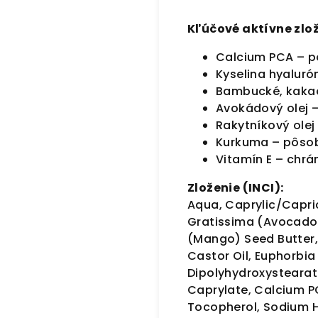
Kľúčové aktívne zlož
Calcium PCA – po
Kyselina hyaluró
Bambucké, kakao
Avokádový olej –
Rakytníkový ole
Kurkuma – pôsob
Vitamín E – chrá
Zloženie (INCI):
Aqua, Caprylic/Capric
Gratissima (Avocado) 
(Mango) Seed Butter
Castor Oil, Euphorbia
Dipolyhydroxystearat
Caprylate, Calcium PC
Tocopherol, Sodium Hy