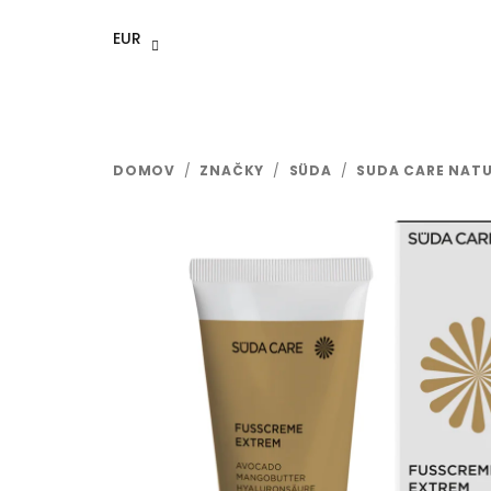
Prejsť
na
EUR
obsah
DOMOV
/
ZNAČKY
/
SÜDA
/
SUDA CARE NAT