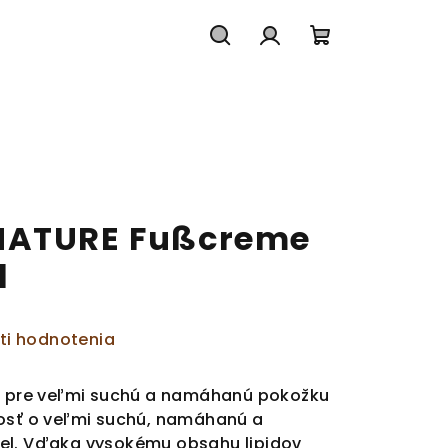
Hľadať
Prihlásenie
Nákupný
košík
NATURE Fußcreme
l
ti hodnotenia
va pre veľmi suchú a namáhanú pokožku
vosť o veľmi suchú, namáhanú a
el. Vďaka vysokému obsahu lipidov