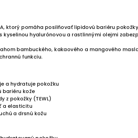
, ktorý pomáha posilňovať lipidovú bariéru pokožky
 s kyselinou hyalurónovou a rastlinnými olejmi zabez
sahom bambuckého, kakaového a mangového masla in
chrannú funkciu.
uje a hydratuje pokožku
ú bariéru kože
ody z pokožky (TEWL)
 a elasticitu
uchú a drsnú kožu