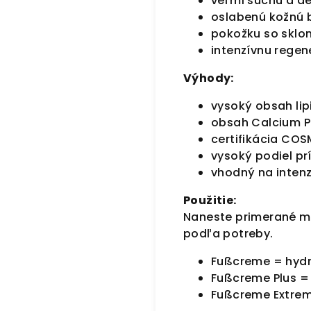
veľmi suchú a d
oslabenú kožnú 
pokožku so sklo
intenzívnu regen
Výhody:
vysoký obsah lip
obsah Calcium P
certifikácia CO
vysoký podiel pr
vhodný na intenz
Použitie:
Naneste primerané mn
podľa potreby.
Fußcreme = hydr
Fußcreme Plus =
Fußcreme Extre